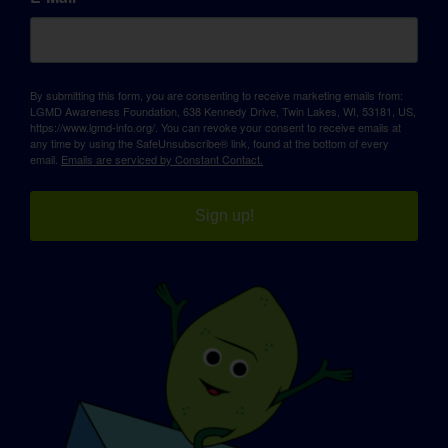
By submitting this form, you are consenting to receive marketing emails from:
LGMD Awareness Foundation, 638 Kennedy Drive, Twin Lakes, WI, 53181, US,
https://www.lgmd-info.org/. You can revoke your consent to receive emails at
any time by using the SafeUnsubscribe® link, found at the bottom of every
email.
Emails are serviced by Constant Contact.
Sign up!