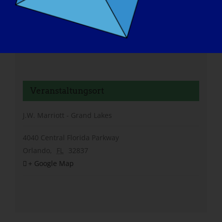
Veranstaltungsort
J.W. Marriott - Grand Lakes
4040 Central Florida Parkway
Orlando
,
FL
32837
+ Google Map