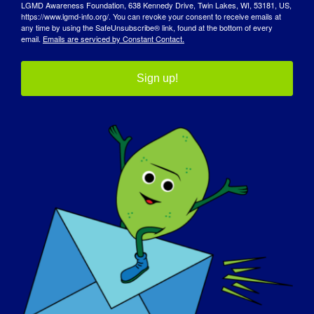
18. Juli 2025
LGMD Awareness Foundation, 638 Kennedy Drive, Twin Lakes, WI, 53181, US,
https://www.lgmd-info.org/. You can revoke your consent to receive emails at
any time by using the SafeUnsubscribe® link, found at the bottom of every
Ende:
email.
Emails are serviced by Constant Contact.
Juli 21, 2025
Website:
Sign up!
https://nationallimbgirdlemusculardystrophyconfere
nce.com/
Veranstalter
Die Stiftung Speak