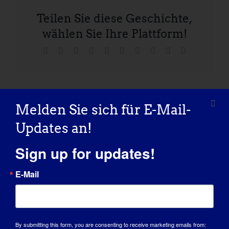
Teilen Sie diese Geschichte,
wählen Sie Ihre Plattform!
Facebook
X
Reddit
LinkedIn
WhatsApp
Tumblr
Pinterest
Vk
Xing
E-
Mail
Melden Sie sich für E-Mail-
2025 Dystroglycanopathy Patient & Family
LGMD Day on the
Conference
Hill 2025
Updates an!
Sign up for updates!
E-Mail
Einzelheiten
Start:
By submitting this form, you are consenting to receive marketing emails from: