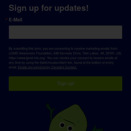
Sign up for updates!
E-Mail
By submitting this form, you are consenting to receive marketing emails from:
LGMD Awareness Foundation, 638 Kennedy Drive, Twin Lakes, WI, 53181, US,
https://www.lgmd-info.org/. You can revoke your consent to receive emails at
any time by using the SafeUnsubscribe® link, found at the bottom of every
email.
Emails are serviced by Constant Contact.
Sign up!