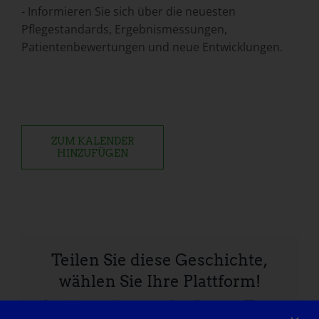
- Informieren Sie sich über die neuesten
Pflegestandards, Ergebnismessungen,
Patientenbewertungen und neue Entwicklungen.
ZUM KALENDER
HINZUFÜGEN
Teilen Sie diese Geschichte,
wählen Sie Ihre Plattform!
Facebook
X
Reddit
LinkedIn
WhatsApp
Tumblr
Pinterest
Vk
Xing
E-
Mail