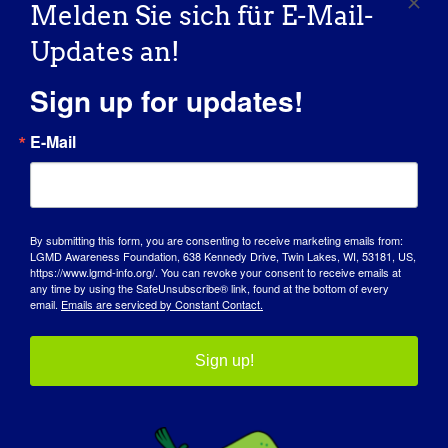
Melden Sie sich für E-Mail-
Updates an!
Sign up for updates!
Meisterklasse für
"Überschneidungen mit seltenen
Gliedergürtelmuskeldystrophie
Krankheiten", veranstaltet von der
USA
FDA zum Tag der seltenen Krankheit
E-Mail
By submitting this form, you are consenting to receive marketing emails from:
LGMD Awareness Foundation, 638 Kennedy Drive, Twin Lakes, WI, 53181, US,
https://www.lgmd-info.org/. You can revoke your consent to receive emails at
Einzelheiten
any time by using the SafeUnsubscribe® link, found at the bottom of every
email.
Emails are serviced by Constant Contact.
Start:
7. Dezember 2022
Sign up!
Ende:
9. Dezember 2022