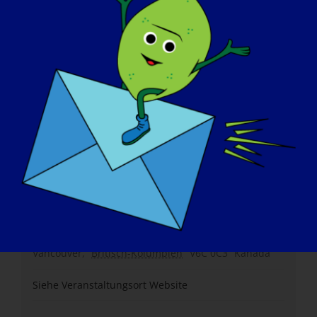
Website:
https://treat-nmd-conference.org/
Veranstalter
TREAT-NMD
Veranstaltungsort
Vancouver Kongresszentrum
1055 Kanada Pl
Vancouver
,
Britisch-Kolumbien
V6C 0C3
Kanada
Siehe Veranstaltungsort Website