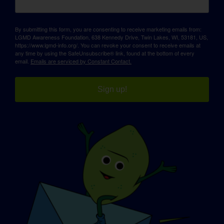
By submitting this form, you are consenting to receive marketing emails from:
LGMD Awareness Foundation, 638 Kennedy Drive, Twin Lakes, WI, 53181, US,
https://www.lgmd-info.org/. You can revoke your consent to receive emails at
any time by using the SafeUnsubscribe® link, found at the bottom of every
email.
Emails are serviced by Constant Contact.
Sign up!