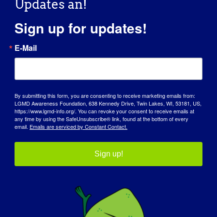
Updates an!
Sign up for updates!
Wenn Sie ein behindertengerechtes Zimmer benötige
E-Mail
bitte Jennifer unter (319) 887-5016 an, um ein behin
Zimmer vorzubestellen (je nach Verfügbarkeit).
By submitting this form, you are consenting to receive marketing emails from:
LGMD Awareness Foundation, 638 Kennedy Drive, Twin Lakes, WI, 53181, US,
https://www.lgmd-info.org/. You can revoke your consent to receive emails at
any time by using the SafeUnsubscribe® link, found at the bottom of every
email.
Emails are serviced by Constant Contact.
ZUM KALENDER
HINZUFÜGEN
Sign up!
Teilen Sie diese Geschichte,