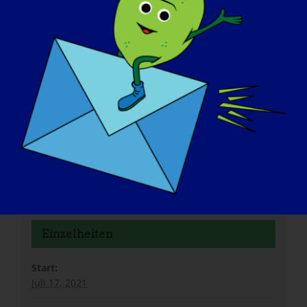
wählen Sie Ihre Plattform!
Facebook
X
Reddit
LinkedIn
WhatsApp
Tumblr
Pinterest
Vk
Xing
E-
Mail
MDA Engage: Symposium zur
2021 Internationale
Gliedergürtel-Muskeldystrophie (LGMD)
LGMD-Konferenz @ Virtual
Einzelheiten
Start:
Juli 17, 2021