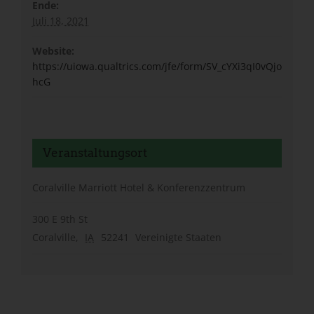
Ende:
Juli 18, 2021
Website:
https://uiowa.qualtrics.com/jfe/form/SV_cYXi3qI0vQjo
hcG
Veranstaltungsort
Coralville Marriott Hotel & Konferenzzentrum
300 E 9th St
Coralville
,
IA
52241
Vereinigte Staaten