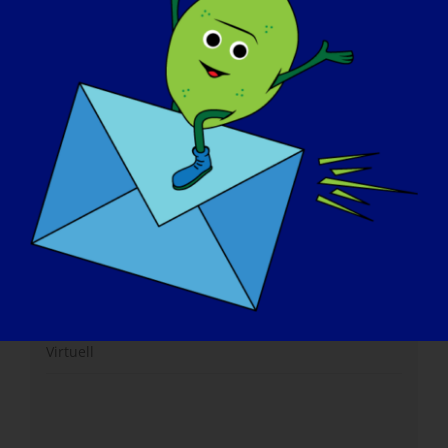
Website:
https://www.mda.org/care/community-ed/mda-
virtual-learning/2024/mda-webinar-live-qa-for-lgmd-
awareness-day
Veranstalter
MDA
Veranstaltungsort
Virtuell