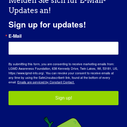
Melden Sie sich für E-Mail-
Facebook
X
Reddit
LinkedIn
WhatsApp
Tumblr
Pinterest
Vk
Xing
E-
Updates an!
Mail
Sign up for updates!
E-Mail
10. jährlicher LGMD-
MDA Webinar: Air Travel Policies
Sensibilisierungstag
and Procedures
By submitting this form, you are consenting to receive marketing emails from:
LGMD Awareness Foundation, 638 Kennedy Drive, Twin Lakes, WI, 53181, US,
https://www.lgmd-info.org/. You can revoke your consent to receive emails at
any time by using the SafeUnsubscribe® link, found at the bottom of every
email.
Emails are serviced by Constant Contact.
Einzelheiten
Sign up!
Datum:
September 30, 2024
Zeit:
16:00 Uhr - 17:00 Uhr