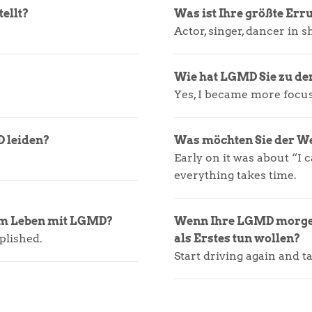
ellt?
Was ist Ihre größte Err
Actor, singer, dancer in
Wie hat LGMD Sie zu der
Yes, I became more focus
D leiden?
Was möchten Sie der We
Early on it was about “I 
everything takes time.
 im Leben mit LGMD?
Wenn Ihre LGMD morgen 
plished.
als Erstes tun wollen?
Start driving again and ta