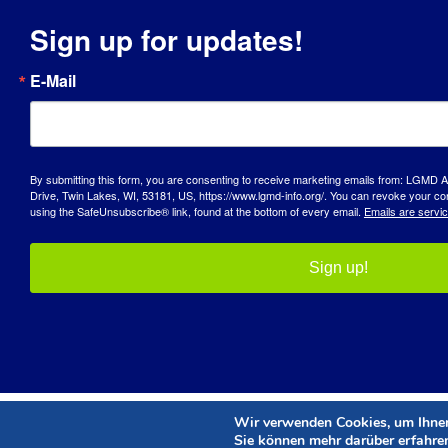
Sign up for updates!
E-Mail
By submitting this form, you are consenting to receive marketing emails from: LGM
Drive, Twin Lakes, WI, 53181, US, https://www.lgmd-info.org/. You can revoke your con
using the SafeUnsubscribe® link, found at the bottom of every email.
Emails are servi
Sign up!
Wir verwenden Cookies, um Ihnen 
Sie können mehr darüber erfahre