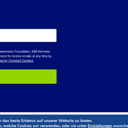
D Awareness Foundation, 638 Kennedy
sent to receive emails at any time by
ced by Constant Contact.
das beste Erlebnis auf unserer Website zu bieten.
Website-Design und -Entwicklung
von
Dooley & Partner
n, welche Cookies wir verwenden, oder sie unter
Einstellungen
ausscha