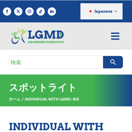
コ
ン
Japanese
テ
ン
ツ
へ
ス
キ
検
ッ
索
プ
ク
エ
スポットライト
リ
ホーム
INDIVIDUAL WITH LGMD: Bill
INDIVIDUAL WITH