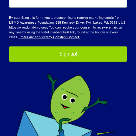
By submitting this form, you are consenting to receive marketing emails from:
LGMD Awareness Foundation, 638 Kennedy Drive, Twin Lakes, WI, 53181, US,
https://www.lgmd-info.org/. You can revoke your consent to receive emails at
any time by using the SafeUnsubscribe® link, found at the bottom of every
email.
Emails are serviced by Constant Contact.
Sign up!