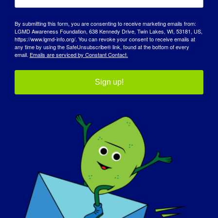
By submitting this form, you are consenting to receive marketing emails from:
LGMD Awareness Foundation, 638 Kennedy Drive, Twin Lakes, WI, 53181, US,
https://www.lgmd-info.org/. You can revoke your consent to receive emails at
any time by using the SafeUnsubscribe® link, found at the bottom of every
email.
Emails are serviced by Constant Contact.
Sign up!
Spotlight on LGMD
Sabesan
Arunachalam
Age: 24
LGMD サブタイプ
LGMD 2B / LGMD R2
Dysferlin-Related