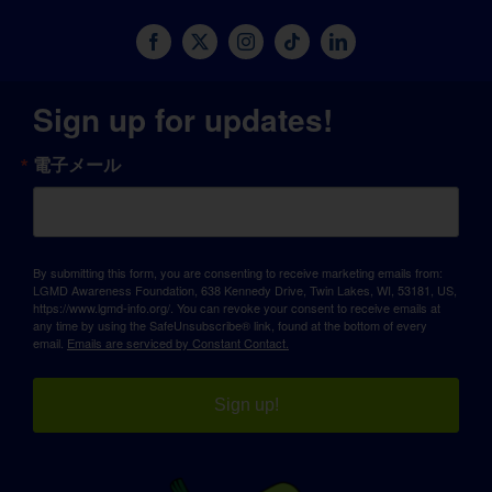
Sign up for updates!
電子メール
By submitting this form, you are consenting to receive marketing emails from:
LGMD Awareness Foundation, 638 Kennedy Drive, Twin Lakes, WI, 53181, US,
https://www.lgmd-info.org/. You can revoke your consent to receive emails at
any time by using the SafeUnsubscribe® link, found at the bottom of every
email.
Emails are serviced by Constant Contact.
Sign up!