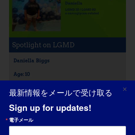
Spotlight on LGMD
Daniella
Biggs
Age: 10
LGMD サブタイプ
LGMD 2D / LGMD R3 A-
最新情報をメールで受け取る
Sarcoglycan-Related
Sign up for updates!
電子メール