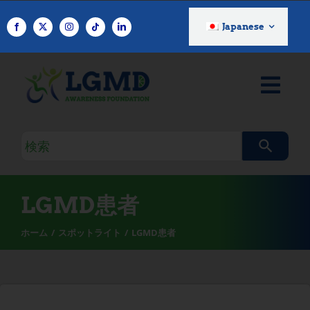
コ
ン
Japanese
テ
ン
ツ
へ
ス
キ
検
ッ
索
プ
ク
エ
LGMD患者
リ
ホーム
スポットライト
LGMD患者