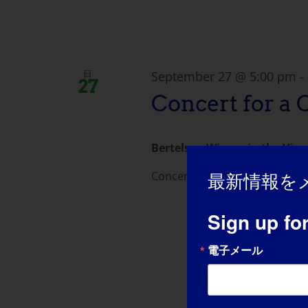
September 27 @ 5:00 pm
-
日
27
Concert for a 
Bertelsen Winery in the Vin
Concert for a Cure for LGMD 2I/R
最新情報を
Sign up fo
電子メール