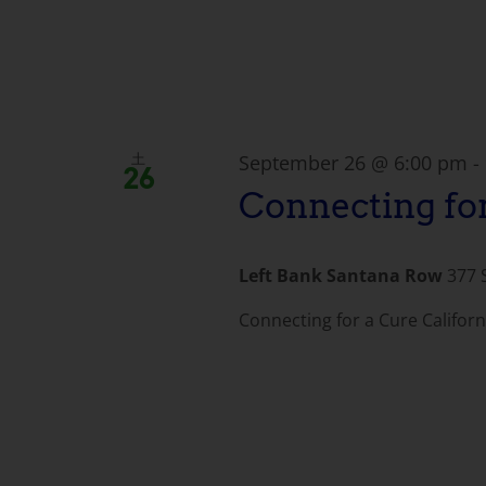
キ
ビ
ー
ワ
ゲ
ー
ド
ー
で
September 26 @ 6:00 pm
-
土
26
検
シ
Connecting fo
索。
ョ
Left Bank Santana Row
377 
ン
Connecting for a Cure Californi