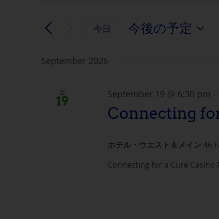
ー
ベ
ワ
今後の予定
今日
ー
ン
日
ド
付
を
September 2026
ト
を
入
選
力
検
択
し
September 19 @ 6:30 pm
-
土
19
し
て
Connecting fo
索
て
く
く
だ
と
だ
さ
ホテル・ウエスト＆メイン
46 
さ
い。
表
い。
イ
Connecting for a Cure Casino Ni
ベ
示
ン
ト
ナ
を