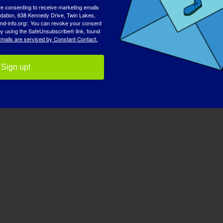
re consenting to receive marketing emails
tion, 638 Kennedy Drive, Twin Lakes,
md-info.org/. You can revoke your consent
 by using the SafeUnsubscribe® link, found
mails are serviced by Constant Contact.
LGMD Awareness Day
Sign up!