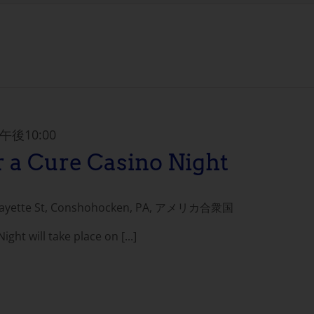
午後10:00
r a Cure Casino Night
Fayette St, Conshohocken, PA, アメリカ合衆国
ght will take place on [...]