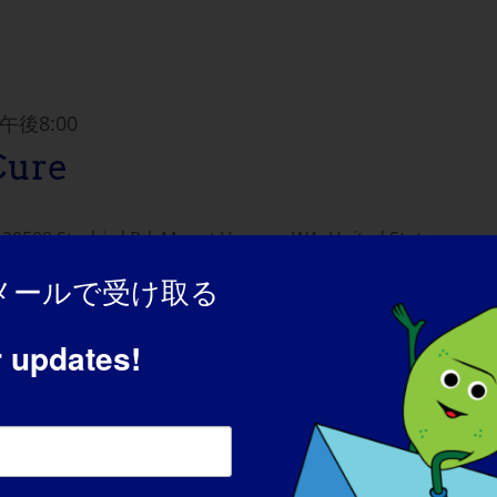
午後8:00
Cure
e
20598 Starbird Rd, Mount Vernon, WA, United States
9 will take place [...]
メールで受け取る
r updates!