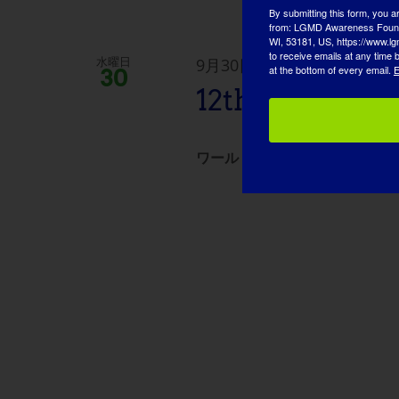
By submitting this form, you a
from: LGMD Awareness Founda
WI, 53181, US, https://www.lg
to receive emails at any time
9月30日
水曜日
at the bottom of every email.
E
30
12th Annual 
ワールドワイド