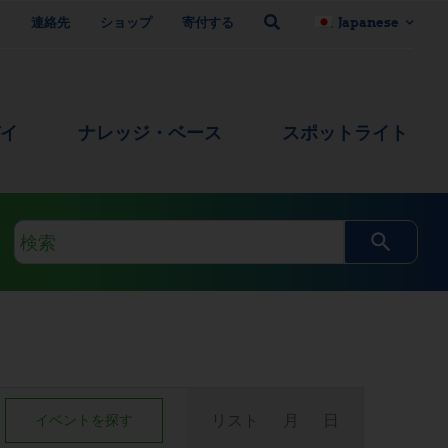
ト
連絡先
ショップ
寄付する
Japanese
デイ
ナレッジ・ベース
スポットライト
検
索
ク
エ
リ
イ
リスト
月
日
イベントを探す
ベ