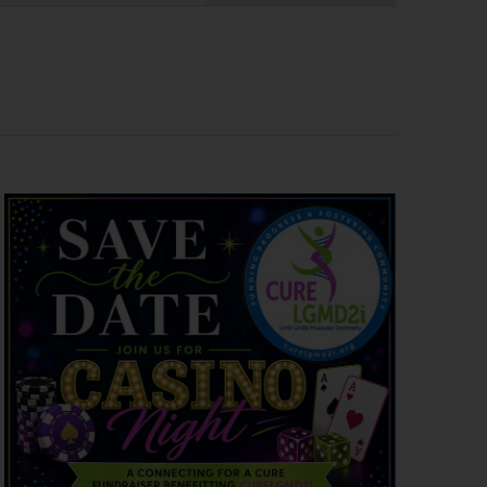
ン
ト
ビ
ュ
ー・
ナ
ビ
ゲ
ー
シ
ョ
ン