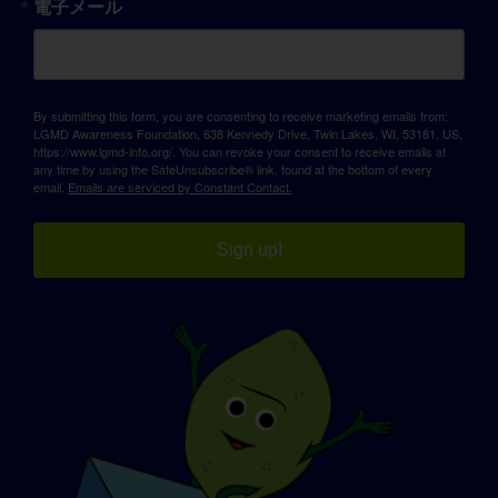
電子メール
By submitting this form, you are consenting to receive marketing emails from:
LGMD Awareness Foundation, 638 Kennedy Drive, Twin Lakes, WI, 53181, US,
https://www.lgmd-info.org/. You can revoke your consent to receive emails at
any time by using the SafeUnsubscribe® link, found at the bottom of every
email.
Emails are serviced by Constant Contact.
Sign up!