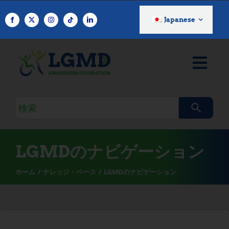
コ
ン
Japanese
テ
ン
ツ
へ
ス
キ
検
ッ
索
プ
ク
エ
LGMDのナビゲーション
リ
ホーム
ナレッジ・ベース
LGMDのナビゲーション