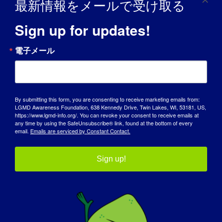
アドボカシー・パートナー
最新情報をメールで受け取る
Sign up for updates!
電子メール
By submitting this form, you are consenting to receive marketing emails from:
LGMD Awareness Foundation, 638 Kennedy Drive, Twin Lakes, WI, 53181, US,
https://www.lgmd-info.org/. You can revoke your consent to receive emails at
any time by using the SafeUnsubscribe® link, found at the bottom of every
email.
Emails are serviced by Constant Contact.
Sign up!