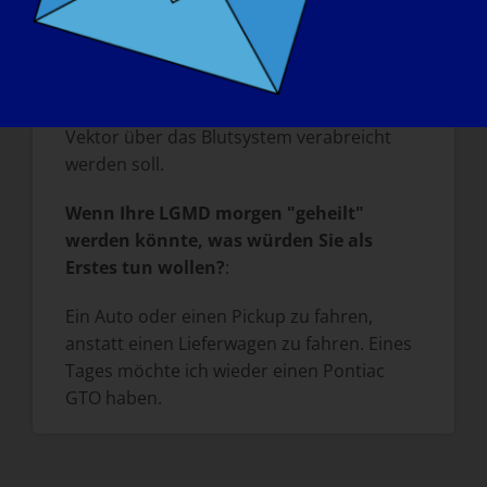
Ich glaube, dass wir einer Behandlung oder
Heilung sehr nahe sind. Ich war 1999 an
der ersten Gentherapie-Studie beteiligt
und bin sehr gespannt auf die nächste
Gentherapie-Studie, bei der der neue
Vektor über das Blutsystem verabreicht
werden soll.
Wenn Ihre LGMD morgen "geheilt"
werden könnte, was würden Sie als
Erstes tun wollen?
:
Ein Auto oder einen Pickup zu fahren,
anstatt einen Lieferwagen zu fahren. Eines
Tages möchte ich wieder einen Pontiac
GTO haben.