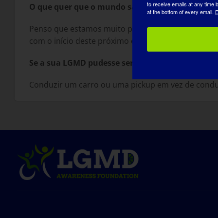
to receive emails at any time
O que quer que o mundo saiba sobre a LGMD
:
at the bottom of every email.
E
Penso que estamos muito próximos de um tratament
com o início deste próximo ensaio de terapia génic
Se a sua LGMD pudesse ser "curada" amanhã, qual
Conduzir um carro ou uma pickup em vez de conduzi