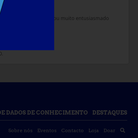
pia génica em 1999 e estou muito entusiasmado
 o novo vetor.
O.
DE DADOS DE CONHECIMENTO
DESTAQUES
Sobre nós
Eventos
Contacto
Loja
Doar