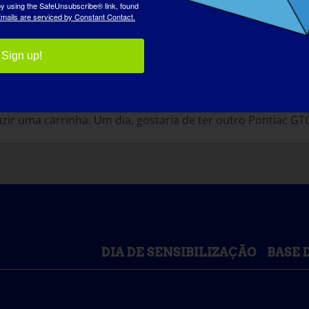
 by using the SafeUnsubscribe® link, found
mails are serviced by Constant Contact.
o ou de uma cura. Participei no primeiro ensaio de tera
Sign up!
a, em que se utilizará o sistema sanguíneo para administrar
 seria a primeira coisa que gostaria de fazer?
:
r uma carrinha. Um dia, gostaria de ter outro Pontiac GT
DIA DE SENSIBILIZAÇÃO
BASE 