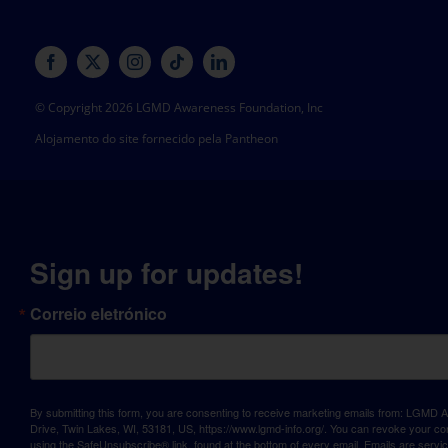
© Copyright 2026 LGMD Awareness Foundation, Inc
Alojamento do site fornecido pela Pantheon
Sign up for updates!
Correio eletrónico
By submitting this form, you are consenting to receive marketing emails from: LGM
Drive, Twin Lakes, WI, 53181, US, https://www.lgmd-info.org/. You can revoke your con
using the SafeUnsubscribe® link, found at the bottom of every email.
Emails are servi