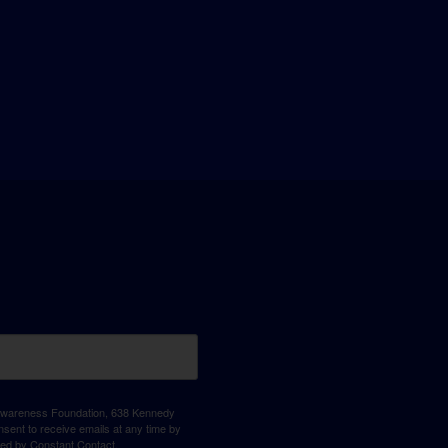
D Awareness Foundation, 638 Kennedy
sent to receive emails at any time by
ced by Constant Contact.