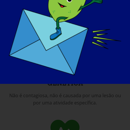
VER MAIS FACTOS SOBRE A LGMD
A LGMD É UMA DOENÇA
GENÉTICA
Não é contagiosa, não é causada por uma lesão ou
por uma atividade específica.