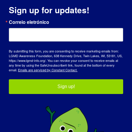
Sign up for updates!
Correio eletrónico
FACTOS SOBRE A DISTROFIA
By submitting this form, you are consenting to receive marketing emails from:
MUSCULAR DA CINTURA
LGMD Awareness Foundation, 638 Kennedy Drive, Twin Lakes, WI, 53181, US,
https://www.lgmd-info.org/. You can revoke your consent to receive emails at
ESCAPULAR (LGMD)
any time by using the SafeUnsubscribe® link, found at the bottom of every
email.
Emails are serviced by Constant Contact.
A distrofia muscular da cintura escapular (LGMD) é
um termo que designa um grupo de doenças raras
Sign up!
que causam fraqueza e perda de massa muscular
nos braços e nas pernas. Os músculos mais
afectados são os que estão mais próximos do
corpo (músculos proximais), especificamente os
músculos dos ombros, dos braços, da zona pélvica
e das coxas.