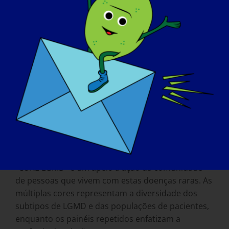
Curar a LGMD
Sobre o artista
"CURE LGMD" é um apelo à ação da comunidade
de pessoas que vivem com estas doenças raras. As
múltiplas cores representam a diversidade dos
subtipos de LGMD e das populações de pacientes,
enquanto os painéis repetidos enfatizam a