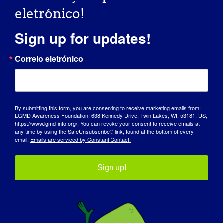
eletrónico!
Arte clínica
Sign up for updates!
Correio eletrónico
By submitting this form, you are consenting to receive marketing emails from:
LGMD Awareness Foundation, 638 Kennedy Drive, Twin Lakes, WI, 53181, US,
https://www.lgmd-info.org/. You can revoke your consent to receive emails at
any time by using the SafeUnsubscribe® link, found at the bottom of every
email.
Emails are serviced by Constant Contact.
Sign up!