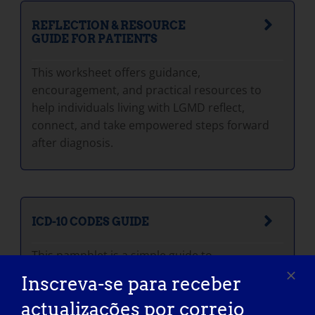
REFLECTION & RESOURCE
GUIDE FOR PATIENTS
This worksheet offers guidance,
encouragement, and practical resources to
help individuals living with LGMD reflect,
connect, and take empowered steps forward
after diagnosis.
ICD-10 CODES GUIDE
This pamphlet is a simple guide to
understanding ICD‑10 codes for LGMD.
Inscreva-se para receber
actualizações por correio