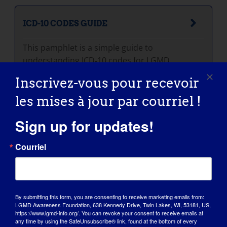
ICD-10 CODES GUIDE
This pamphlet is a simple guide to
understanding ICD‑10 codes for LGMD.
Inscrivez-vous pour recevoir
les mises à jour par courriel !
Sign up for updates!
Œuvre d'art de la
clinique
Courriel
By submitting this form, you are consenting to receive marketing emails from:
LGMD Awareness Foundation, 638 Kennedy Drive, Twin Lakes, WI, 53181, US,
https://www.lgmd-info.org/. You can revoke your consent to receive emails at
any time by using the SafeUnsubscribe® link, found at the bottom of every