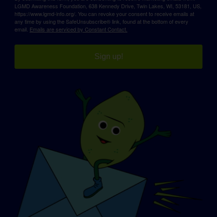
LGMD Awareness Foundation, 638 Kennedy Drive, Twin Lakes, WI, 53181, US,
https://www.lgmd-info.org/. You can revoke your consent to receive emails at
any time by using the SafeUnsubscribe® link, found at the bottom of every
email.
Emails are serviced by Constant Contact.
Sign up!