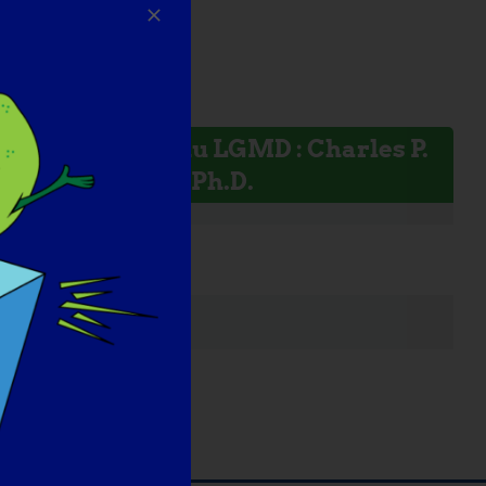
Chercheur du LGMD : Charles P.
Emerson, Jr, Ph.D.