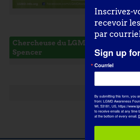
Inscrivez-v
recevoir le
par courriel
Chercheuse du LGMD : Melissa
Sign up fo
Spencer
Courriel
By submitting this form, you a
from: LGMD Awareness Founda
WI, 53181, US, https://www.lg
to receive emails at any time
at the bottom of every email.
E