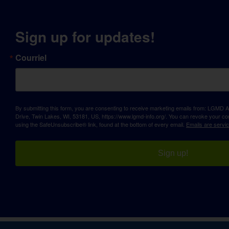
Sign up for updates!
Courriel
By submitting this form, you are consenting to receive marketing emails from: LGM
Drive, Twin Lakes, WI, 53181, US, https://www.lgmd-info.org/. You can revoke your con
using the SafeUnsubscribe® link, found at the bottom of every email.
Emails are servi
Sign up!