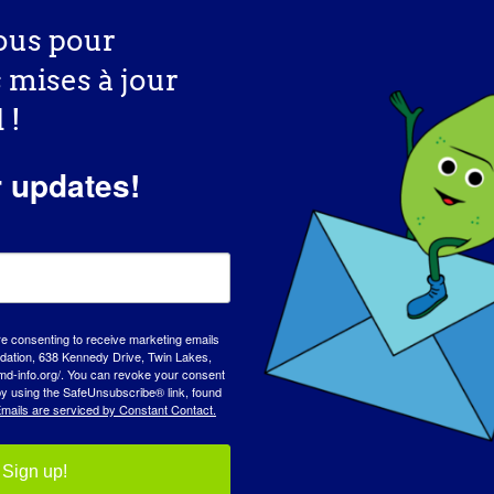
ous pour
s mises à jour
 !
Chercheur du LGMD : Mattia
r updates!
Quattrocelli
CHARGER PLUS DE POSTS
re consenting to receive marketing emails
tion, 638 Kennedy Drive, Twin Lakes,
md-info.org/. You can revoke your consent
 by using the SafeUnsubscribe® link, found
mails are serviced by Constant Contact.
Sign up!