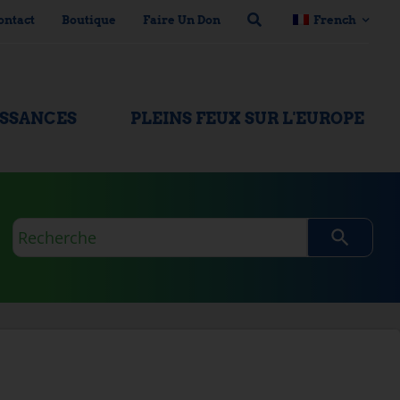
ontact
Boutique
Faire Un Don
French
ISSANCES
PLEINS FEUX SUR L'EUROPE
Requête
de
recherche