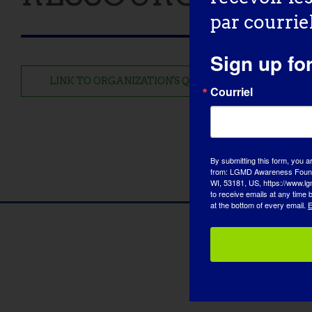
par courriel
Sign up fo
LINK TO ORGANIZATION'S QUESTIONNAIRE
Courriel
By submitting this form, you a
from: LGMD Awareness Founda
WI, 53181, US, https://www.lg
to receive emails at any time
at the bottom of every email.
E
Nos par