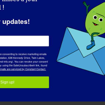
 !
r updates!
re consenting to receive marketing emails
tion, 638 Kennedy Drive, Twin Lakes,
md-info.org/. You can revoke your consent
 by using the SafeUnsubscribe® link, found
mails are serviced by Constant Contact.
Sign up!
tenaires en matière de p