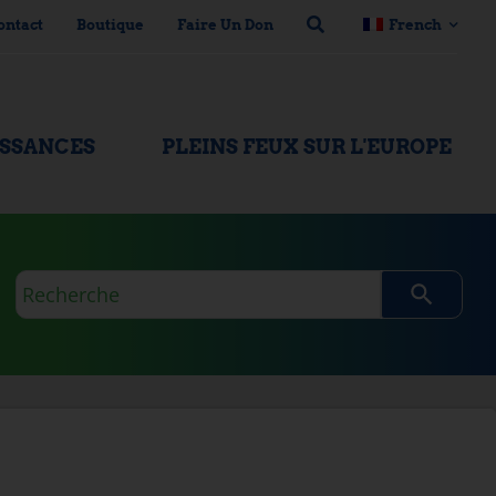
ontact
Boutique
Faire Un Don
French
ISSANCES
PLEINS FEUX SUR L'EUROPE
Requête
de
recherche