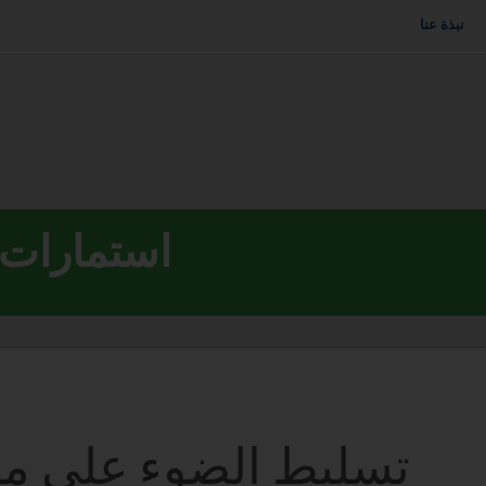
نبذة عنا
استمارات ا
تسليط الضوء على مصا