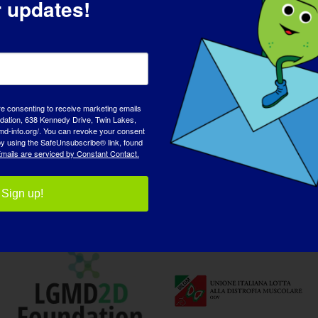
r updates!
re consenting to receive marketing emails
tion, 638 Kennedy Drive, Twin Lakes,
md-info.org/. You can revoke your consent
 by using the SafeUnsubscribe® link, found
mails are serviced by Constant Contact.
شركاؤنا في المناصرة
Sign up!