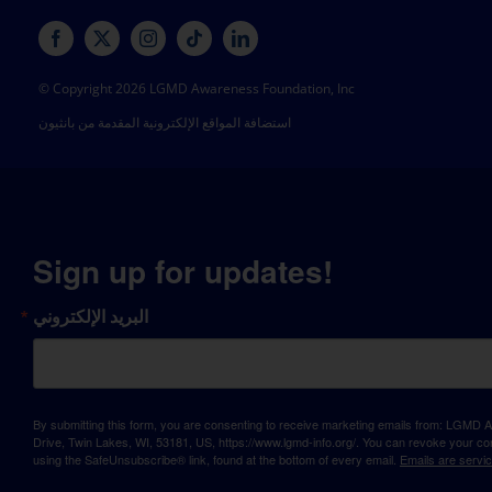
© Copyright 2026 LGMD Awareness Foundation, Inc
استضافة المواقع الإلكترونية المقدمة من بانثيون
Sign up for updates!
البريد الإلكتروني
By submitting this form, you are consenting to receive marketing emails from: LGM
Drive, Twin Lakes, WI, 53181, US, https://www.lgmd-info.org/. You can revoke your con
using the SafeUnsubscribe® link, found at the bottom of every email.
Emails are servi