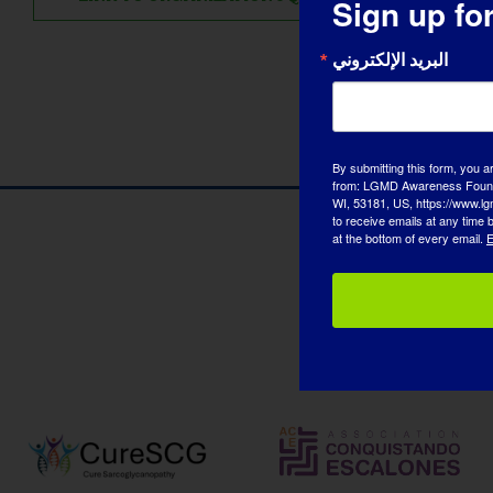
Sign up fo
البريد الإلكتروني
By submitting this form, you a
from: LGMD Awareness Founda
WI, 53181, US, https://www.lg
to receive emails at any time
at the bottom of every email.
E