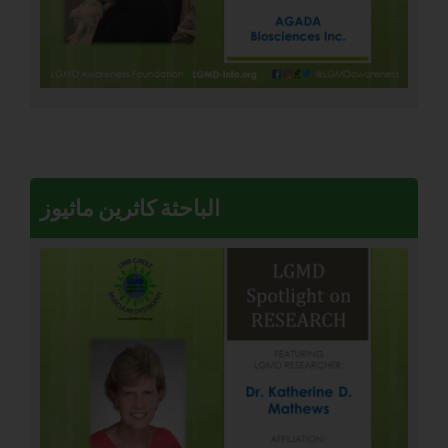
الباحثة كاثرين ماثيوز