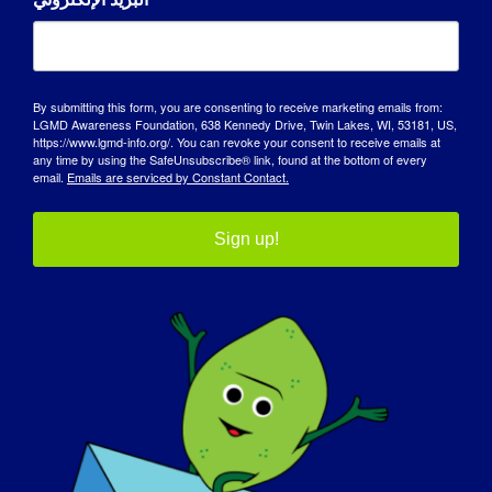
By submitting this form, you are consenting to receive marketing emails from:
LGMD Awareness Foundation, 638 Kennedy Drive, Twin Lakes, WI, 53181, US,
https://www.lgmd-info.org/. You can revoke your consent to receive emails at
any time by using the SafeUnsubscribe® link, found at the bottom of every
email.
Emails are serviced by Constant Contact.
الباحثة ليندا لويز: ليندا لويز
Sign up!
باحثة في مجال أمراض الغدد الصماء:
ميليسا سبنسر