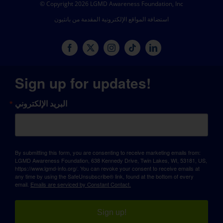
© Copyright 2026 LGMD Awareness Foundation, Inc
استضافة المواقع الإلكترونية المقدمة من بانثيون
Sign up for updates!
البريد الإلكتروني
By submitting this form, you are consenting to receive marketing emails from:
LGMD Awareness Foundation, 638 Kennedy Drive, Twin Lakes, WI, 53181, US,
https://www.lgmd-info.org/. You can revoke your consent to receive emails at
any time by using the SafeUnsubscribe® link, found at the bottom of every
email.
Emails are serviced by Constant Contact.
Sign up!