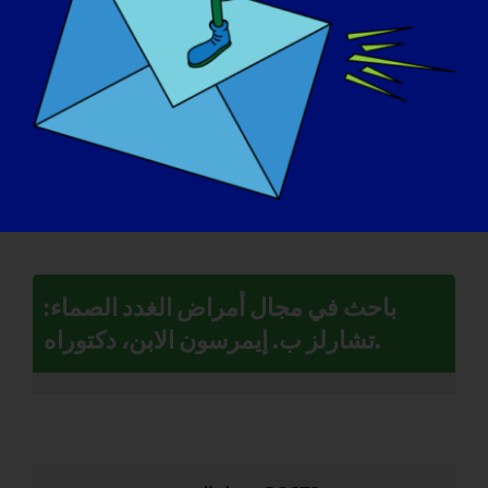
باحث في مجال الطب الشرعي: ماتيا
كواتروتشيلي
باحث في مجال أمراض الغدد الصماء:
تشارلز ب. إيمرسون الابن، دكتوراه.