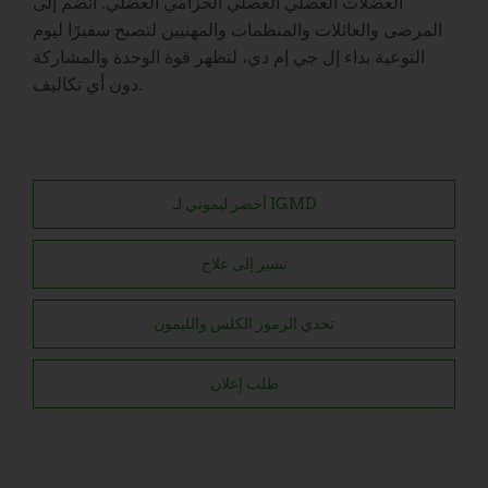
العضلات العضلي العضلي الحزامي العضلي. انضم إلى
المرضى والعائلات والمنظمات والمهنيين لتصبح سفيرًا ليوم
التوعية بداء إل جي إم دي، لتظهر قوة الوحدة والمشاركة
دون أي تكاليف.
أخضر ليموني لـ IGMD
تشير إلى علاج
تحدي الرموز الكلس والليمون
طلب إعلان