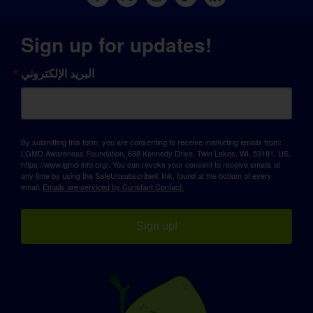
Sign up for updates!
البريد الإلكتروني
By submitting this form, you are consenting to receive marketing emails from:
LGMD Awareness Foundation, 638 Kennedy Drive, Twin Lakes, WI, 53181, US,
https://www.lgmd-info.org/. You can revoke your consent to receive emails at
any time by using the SafeUnsubscribe® link, found at the bottom of every
email.
Emails are serviced by Constant Contact.
Sign up!