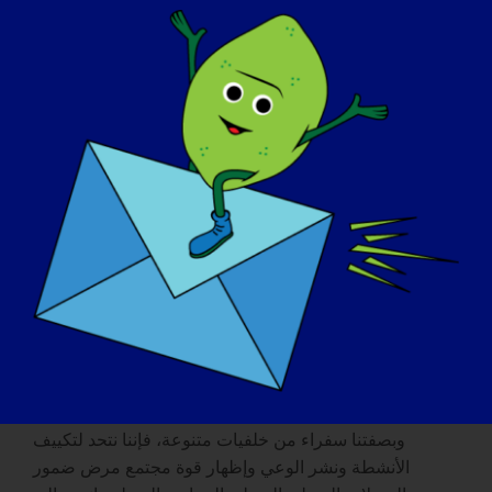
قف لحظة لتسليط الضوء على
أهمية التوعية بأهمية مرض
التهاب اللوزتين اللمفاوي
الجلدي!
احتفل باليوم السنوي للتوعية بمرض ضمور العضلات الحزام
العضلي الطرفي (LGMD) في 30 سبتمبر 2023، وهو جهد
تعاوني عالمي لزيادة الوعي للأفراد المصابين بهذا المرض.
وبصفتنا سفراء من خلفيات متنوعة، فإننا نتحد لتكييف
الأنشطة ونشر الوعي وإظهار قوة مجتمع مرض ضمور