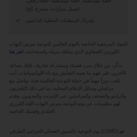
حفلة موسيقية، حفلة موسيقية، حفلة رقص،
غسيل سيارات، مسرح، إلخ)
إشراك المنظمات المحلية كداعمين.
للمواد المرجعية الخاصة باليوم العالمي للتوعية بمرض التهاب
.
اللوزتين اللمفاوي الذي يمكنك تنزيله واستخدامه,
انقر هنا
تذكّر، من خلال سرد قصتك ومشاركة تجاربك، فإنك تساعد
الآخرين على فهم ما يعنيه التعايش مع داء اللوكيميائيات. أنت
تلعب دوراً مهماً في حملة التوعية العالمية هذه. تواصل مع
مراسلي وسائل الإعلام المحلية، بما في ذلك التلفزيون
والراديو والصحف والمراسلين عبر الإنترنت والمدونين، وقدم
لهم معلومات عن يوم التوعية بمرض التهاب اللثة الليزري
الجلدي وقصتك الخاصة.
يوم التوعية بالضمور العضلي الحزامي الطرفي (LGMD) هو