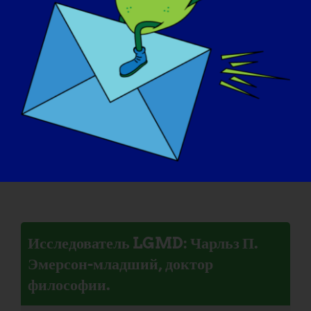
Спенсер
Исследователь LGMD: Маттиа
Кваттрочелли
Исследователь LGMD: Чарльз П.
Эмерсон-младший, доктор
философии.