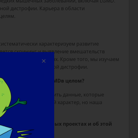
я редких мышечных заболеваний, включая LGMD.
ной дистрофии. Карьера в области
целям.
систематически характеризуем развитие
яется скрининг и выявление вмешательств
 при этих заболеваниях. Кроме того, мы изучаем
их испытаниях мышечной дистрофии.
м лечения LGMD
или MD
в целом?
фий. Мы хотим получить данные, которые
дований носят научный характер, но наша
ответа на терапию.
ях (ваших собственных проектах и об этой