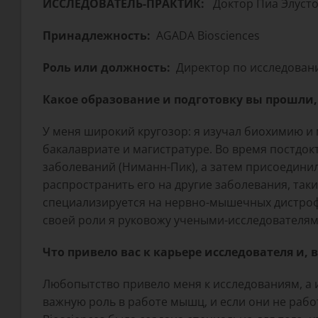
ИССЛЕДОВАТЕЛЬ-ПРАКТИК:
Доктор Пиа Элуст
Принадлежность:
AGADA Biosciences
Роль или должность:
Директор по исследован
Какое образование и подготовку вы прошли
У меня широкий кругозор: я изучал биохимию и
бакалавриате и магистратуре. Во время постдо
заболеваний (Ниманн-Пик), а затем присоедини
распространить его на другие заболевания, так
специализируется на нервно-мышечных дистрофи
своей роли я руковожу учеными-исследовател
Что привело вас к карьере исследователя и
Любопытство привело меня к исследованиям, а 
важную роль в работе мышц, и если они не раб