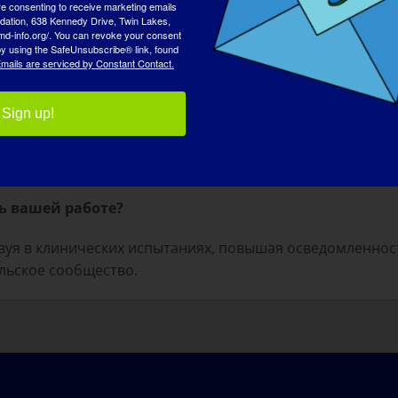
re consenting to receive marketing emails
сообщество добилось значительного прогресса в поиск
tion, 638 Kennedy Drive, Twin Lakes,
md-info.org/. You can revoke your consent
можно добиться такого же прогресса в поиске эффектив
 by using the SafeUnsubscribe® link, found
mails are serviced by Constant Contact.
и, такие как CRISPR, для создания моделей зебрафиш д
лекарств.
Sign up!
этой области?
 кто за ними ухаживает, улучшилось; именно это вдохно
ь вашей работе?
уя в клинических испытаниях, повышая осведомленность
ельское сообщество.