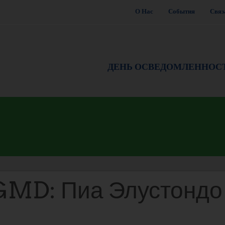
О Нас
События
Связ
ДЕНЬ ОСВЕДОМЛЕННОС
GMD: Пиа Элустондо