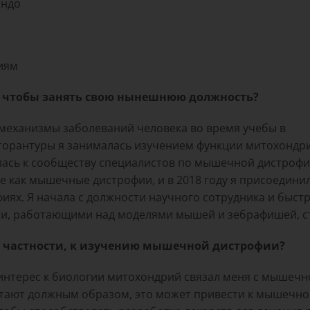
ондо
иям
, чтобы занять свою нынешнюю должность?
 механизмы заболеваний человека во время учебы в
кторантуры я занималась изучением функции митохондр
лась к сообществу специалистов по мышечной дистрофии
ие как мышечные дистрофии, и в 2018 году я присоединил
ях. Я начала с должности научного сотрудника и быстр
ями, работающими над моделями мышей и зебрафишей, 
, в частности, к изучению мышечной дистрофии?
интерес к биологии митохондрий связал меня с мышечн
отают должным образом, это может привести к мышечно