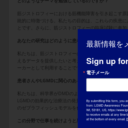
どのようなテーマを勉強しているのですか？
筋ジストロフィーにおける筋機能障害を引き起こす原
統的に特徴づける。私たちの目的は、これらの疾患に
とです。さらに、筋ジストロフィーの臨床試験に参加
あなたの研究はどのように患者の役に立つのですか？
最新情報を
私たちは、筋ジストロフィーの動物モデルにおいて、
Sign up fo
えるデータを提供したいと考えています。私たちの研
ーカーとして利用することです。
電子メール
患者さんやLGMDに関心のある人たちに、研究（ご
私たちは、科学界がDMDのような筋ジストロフィー
LGMDの効果的な治療法の発見においても同様の進歩
By submitting this form, you a
from: LGMD Awareness Founda
のゼブラフィッシュモデルを作製し、迅速かつ費用対
WI, 53181, US, https://www.lg
to receive emails at any time
at the bottom of every email.
E
この分野で仕事を続けようと思うきっかけは何ですか