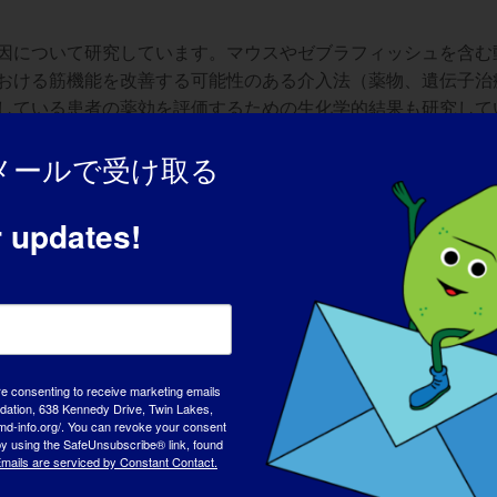
因について研究しています。マウスやゼブラフィッシュを含む
おける筋機能を改善する可能性のある介入法（薬物、遺伝子治
している患者の薬効を評価するための生化学的結果も研究して
より科学的なものなのでしょうか、それともLGMDの治療にな
メールで受け取る
安全で効果的な治療法を見出すことを目指しています。私たち
r updates!
究の中には科学的なものもありますが、最終的な目標は、これ
自身のプロジェクトや研究分野全般）について、どのようなこと
に対する治療法の発見において大きな進歩を遂げたことを患者
が可能であるという確信を私たちに与えてくれます。私たち自身の
re consenting to receive marketing emails
tion, 638 Kennedy Drive, Twin Lakes,
効果の高い薬剤試験を可能にしています。
md-info.org/. You can revoke your consent
 by using the SafeUnsubscribe® link, found
mails are serviced by Constant Contact.
？