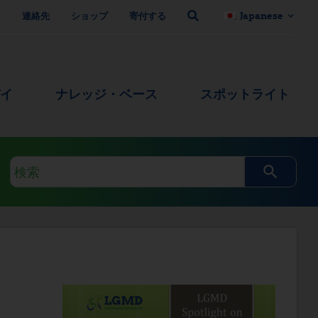
ト
連絡先
ショップ
寄付する
Japanese
デイ
ナレッジ・ベース
スポットライト
検
索
ク
エ
リ