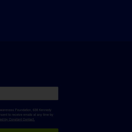
D Awareness Foundation, 638 Kennedy
sent to receive emails at any time by
ced by Constant Contact.