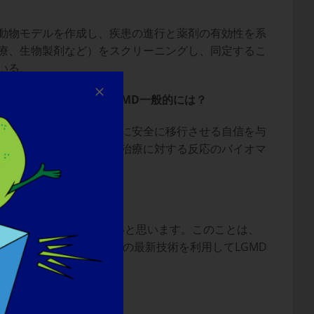
動物モデルを作成し、疾患の進行と薬剤の有効性を系
療、生物製剤など）をスクリーニングし、同定するこ
いる。
るのでしょうか？
またはMD
一般的には？
は、薬剤をヒト臨床試験に安全に移行させる自信を与
らの結果を病気の進行や治療に対する反応のバイオマ
を知ってほしいですか？
さんに知っていただきたいと思います。このことは、
研究は、CRISPRなどの最新技術を利用してLGMD