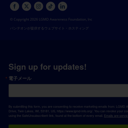
© Copyright 2026 LGMD Awareness Foundation, Inc
パンテオンが提供するウェブサイト・ホスティング
Sign up for updates!
電子メール
By submitting this form, you are consenting to receive marketing emails from: LGM
Drive, Twin Lakes, WI, 53181, US, https://www.lgmd-info.org/. You can revoke your con
using the SafeUnsubscribe® link, found at the bottom of every email.
Emails are servi