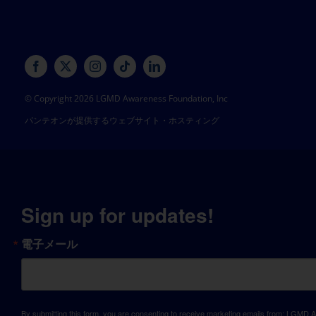
© Copyright 2026 LGMD Awareness Foundation, Inc
パンテオンが提供するウェブサイト・ホスティング
Sign up for updates!
電子メール
By submitting this form, you are consenting to receive marketing emails from: LGM