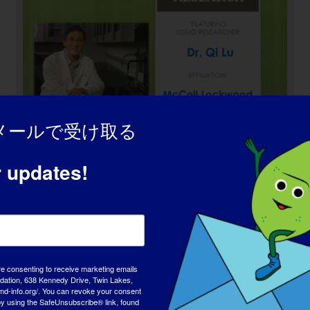
メールで受け取る
r updates!
LGMD研究者：マッティア・クアト
ロチェッリ
re consenting to receive marketing emails
tion, 638 Kennedy Drive, Twin Lakes,
md-info.org/. You can revoke your consent
 by using the SafeUnsubscribe® link, found