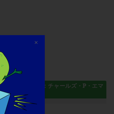
LGMD研究者：チャールズ・P・エマ
ーソンJr.