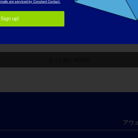
mails are serviced by Constant Contact.
Sign up!
もっと読む POSTS
アウ