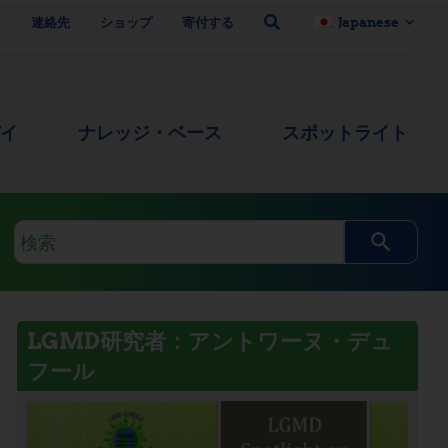
ト
連絡先
ショップ
寄付する
Japanese
デイ
ナレッジ・ベース
スポットライト
検
索
ク
エ
LGMD研究者：アントワーヌ・デュ
リ
フール