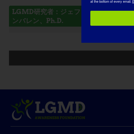
at the bottom of every email.
E
LGMD研究者：ジェフリー・S・チェ
ンバレン、Ph.D.