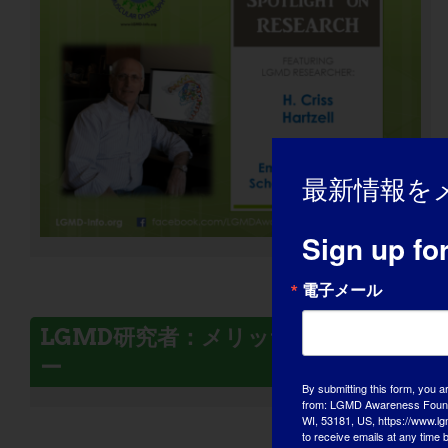
最新情報を
Sign up fo
電子メール
LGMD研究者：メリッサ・スペンサ
ー
By submitting this form, you a
from: LGMD Awareness Founda
WI, 53181, US, https://www.lg
to receive emails at any time