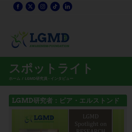
コ
ン
テ
ン
ツ
へ
ス
キ
ッ
スポットライト
プ
ホーム
LGMD研究員 - インタビュー
LGMD研究者：ピア・エルストンド