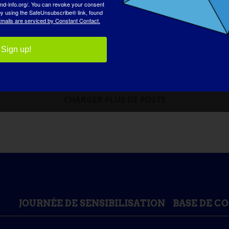
md-info.org/. You can revoke your consent
 by using the SafeUnsubscribe® link, found
mails are serviced by Constant Contact.
Sign up!
CHARGER PLUS DE POSTS
JOURNÉE DE SENSIBILISATION
BASE DE C