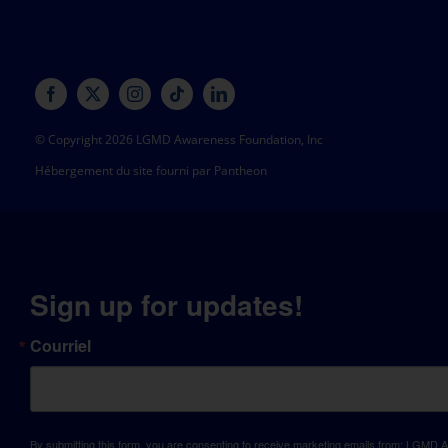
© Copyright 2026 LGMD Awareness Foundation, Inc
Hébergement du site fourni par Pantheon
Sign up for updates!
Courriel
By submitting this form, you are consenting to receive marketing emails from: LGM