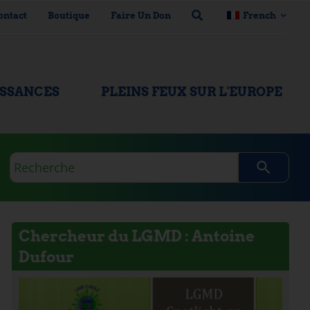
ontact
Boutique
Faire Un Don
French
ISSANCES
PLEINS FEUX SUR L'EUROPE
Requête
de
recherche
Chercheur du LGMD : Antoine
Dufour