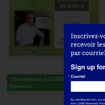
Inscrivez-v
recevoir le
par courriel
Sign up fo
Courriel
Chercheuse du LGMD : Melissa
Spencer
By submitting this form, you a
from: LGMD Awareness Founda