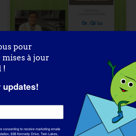
ous pour
s mises à jour
 !
r updates!
Chercheur du LGMD : Mattia
Quattrocelli
re consenting to receive marketing emails
tion, 638 Kennedy Drive, Twin Lakes,