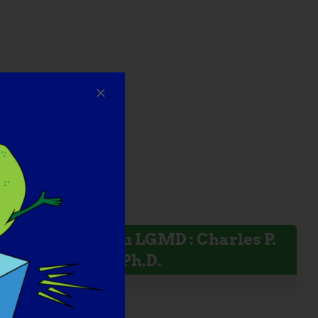
Chercheur du LGMD : Charles P.
Emerson, Jr, Ph.D.