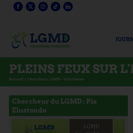
Skip
to
content
JOURN
PLEINS FEUX SUR L
Accueil
Chercheur LGMD - Interviews
Chercheur du LGMD : Pia
Elustondo