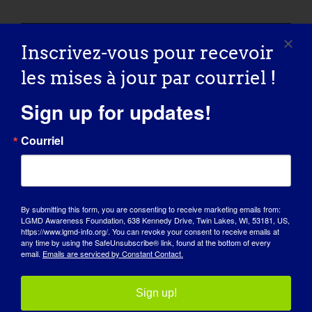
CHARGER PLUS DE POSTS
Inscrivez-vous pour recevoir
les mises à jour par courriel !
Sign up for updates!
Courriel
By submitting this form, you are consenting to receive marketing emails from:
LGMD Awareness Foundation, 638 Kennedy Drive, Twin Lakes, WI, 53181, US,
https://www.lgmd-info.org/. You can revoke your consent to receive emails at
JOURNÉE DE SENSIBILISATION
any time by using the SafeUnsubscribe® link, found at the bottom of every
email.
Emails are serviced by Constant Contact.
BASE DE CONNAISSANCES
Sign up!
PLEINS FEUX SUR L'EUROPE