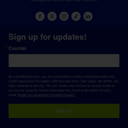
Sign up for updates!
Courriel
By submitting this form, you are consenting to receive marketing emails from:
LGMD Awareness Foundation, 638 Kennedy Drive, Twin Lakes, WI, 53181, US,
https://www.lgmd-info.org/. You can revoke your consent to receive emails at
any time by using the SafeUnsubscribe® link, found at the bottom of every
email.
Emails are serviced by Constant Contact.
Sign up!