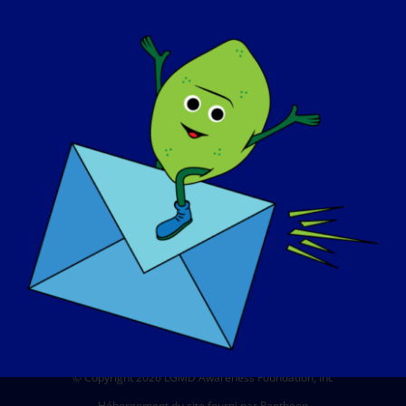
A PROPOS DE NOUS
EVÉNEMENTS
CONTACT
BOUTIQUE
FAIRE UN DON
© Copyright 2026 LGMD Awareness Foundation, Inc
Hébergement du site fourni par Pantheon