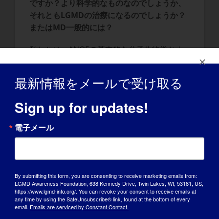
ですか？より科学的なものなのでしょうか、
それともLGMDの治療になるのでしょうか？
またはMD
一般的には？
私たちは、ANO5の基本的な分子生物学およ
び細胞生物学を理解することが、この
LGMD（2L）の治療法を開発するための必須
最新情報をメールで受け取る
条件であると考えています。また、筋膜の修
復がどのように起こるかについての洞察を得
Sign up for updates!
ることで、他のLGMDの治療法への新たな手
がかりが得られるものと考えている。
電子メール
患者さんやLGMDに関心のある人たちに、研
究（ご自身のプロジェクトや研究分野全般）
について、どのようなことを知ってほしいで
By submitting this form, you are consenting to receive marketing emails from:
すか？
LGMD Awareness Foundation, 638 Kennedy Drive, Twin Lakes, WI, 53181, US,
https://www.lgmd-info.org/. You can revoke your consent to receive emails at
any time by using the SafeUnsubscribe® link, found at the bottom of every
基礎研究は、白紙の状態からスタートし、新
email.
Emails are serviced by Constant Contact.
しいツールを開発する必要があるため、遅々