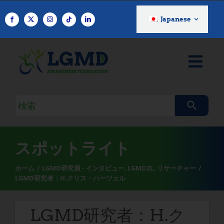
コ
ン
Japanese
テ
ン
ツ
へ
ス
キ
検
ッ
索
プ
ク
エ
スポットライト
リ
ホーム
LGMD研究員 - インタビュー
LGMD2L
リサーチャー
LGMD研究者：H.クリス・ハーツェル
LGMD研究者：H.ク