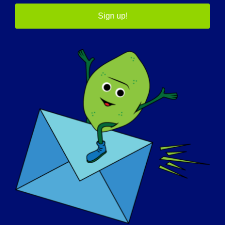
として進まない。しかし、私の研究室のスタ
Sign up!
ッフは献身的で、1日12時間働き、私たちが
答えたい疑問を解決する方法について考え、
悩むことをやめることはめったにない。私た
ちは、私たちの研究に資金を提供してくれる
納税者やドナーのサポートに感謝している。
この分野で仕事を続けようと思うきっかけは
何ですか？
私はこだわりが強く、物事の仕組みを理解す
るまで休むことができません。このような病
気で苦しんでいる人たちが、仲間の患者をサ
ポートし、LGMDのコミュニティを団結させ
るために活動している姿に刺激を受けていま
す。
患者はどのようにあなたを励まし、あなたの