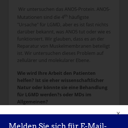
Wir untersuchen das ANO5-Protein. ANO5-
th
Mutationen sind die 4
häufigste
"Ursache" für LGMD, aber es ist fast nichts
darüber bekannt, was ANO5 tut oder wie es
funktioniert. Wir glauben, dass es an der
Reparatur von Muskelmembranen beteiligt
ist. Wir untersuchen dieses Problem auf
zellulärer und molekularer Ebene.
Wie wird Ihre Arbeit den Patienten
helfen? Ist sie eher wissenschaftlicher
Natur oder könnte sie eine Behandlung
für LGMD werden?
s oder MD
s im
Allgemeinen?
Wir glauben, dass das Verständnis der
grundlegenden Molekular- und Zellbiologie
Melden Sie sich für E-Mail-