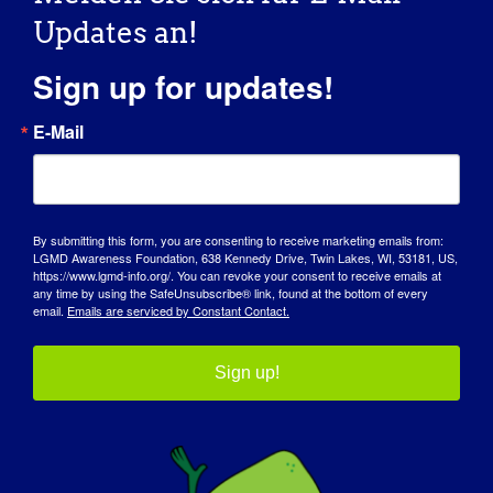
von ANO5 eine Voraussetzung für die
Updates an!
Entwicklung von Therapien für diese Form
von LGMD (2L) ist. Wir glauben auch, dass
Sign up for updates!
die Erkenntnisse, die wir über die
Reparatur der Muskelmembran gewinnen,
E-Mail
neue Hinweise für die Therapie anderer
LGMDs liefern werden.
Was würden Sie Patienten und anderen
By submitting this form, you are consenting to receive marketing emails from:
an LGMD Interessierten gerne über die
LGMD Awareness Foundation, 638 Kennedy Drive, Twin Lakes, WI, 53181, US,
Forschung (Ihre eigenen Projekte und
https://www.lgmd-info.org/. You can revoke your consent to receive emails at
any time by using the SafeUnsubscribe® link, found at the bottom of every
über das Gebiet im Allgemeinen)
email.
Emails are serviced by Constant Contact.
mitteilen?
Sign up!
Die Grundlagenforschung ist frustrierend
langsam, weil wir von einem
unbeschriebenen Blatt ausgehen und neue
Instrumente entwickeln müssen. Aber die
Leute in meinem Labor sind engagiert,