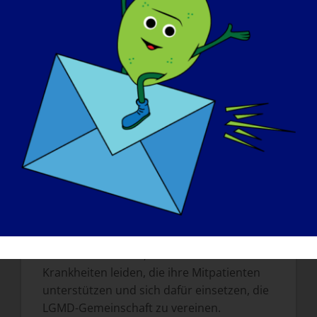
arbeiten 12 Stunden am Tag und hören
selten auf, darüber nachzudenken und sich
Gedanken darüber zu machen, wie wir die
Fragen, die wir beantworten wollen, lösen
können. wir schätzen die Unterstützung
der Steuerzahler und Spender, die unsere
Forschung finanzieren.
Was inspiriert Sie, weiterhin in diesem
Bereich zu arbeiten?
Ich habe eine zwanghafte Persönlichkeit
und kann nicht ruhen, bis ich verstehe, wie
die Dinge funktionieren. Ich bin inspiriert
von den Menschen, die an diesen
Krankheiten leiden, die ihre Mitpatienten
unterstützen und sich dafür einsetzen, die
LGMD-Gemeinschaft zu vereinen.