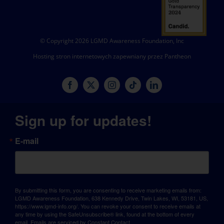
© Copyright 2026 LGMD Awareness Foundation, Inc
Hosting stron internetowych zapewniany przez Pantheon
Sign up for updates!
E-mail
By submitting this form, you are consenting to receive marketing emails from:
LGMD Awareness Foundation, 638 Kennedy Drive, Twin Lakes, WI, 53181, US,
https://www.lgmd-info.org/. You can revoke your consent to receive emails at
any time by using the SafeUnsubscribe® link, found at the bottom of every
email.
Emails are serviced by Constant Contact.