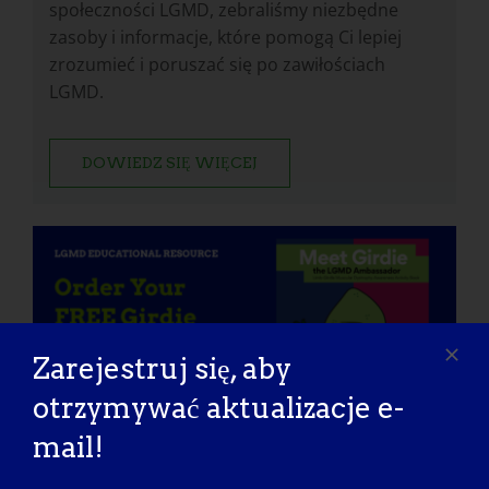
społeczności LGMD, zebraliśmy niezbędne
zasoby i informacje, które pomogą Ci lepiej
zrozumieć i poruszać się po zawiłościach
LGMD.
DOWIEDZ SIĘ WIĘCEJ
Zarejestruj się, aby
otrzymywać aktualizacje e-
mail!