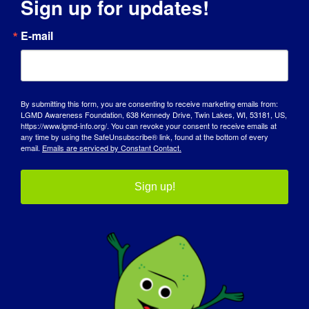
Sign up for updates!
E-mail
FAKTY NA TEMAT
DYSTROFII MIĘŚNIOWEJ
By submitting this form, you are consenting to receive marketing emails from:
LGMD Awareness Foundation, 638 Kennedy Drive, Twin Lakes, WI, 53181, US,
KOŃCZYN DOLNYCH
https://www.lgmd-info.org/. You can revoke your consent to receive emails at
any time by using the SafeUnsubscribe® link, found at the bottom of every
(LGMD)
email.
Emails are serviced by Constant Contact.
Dystrofia mięśniowa kończyn dolnych (LGMD) to
Sign up!
termin określający grupę rzadkich schorzeń, które
powodują osłabienie i zanik mięśni ramion i nóg.
Najbardziej dotknięte są mięśnie znajdujące się
najbliżej ciała (mięśnie proksymalne), w
szczególności mięśnie barków, ramion, obszaru
miednicy i ud.