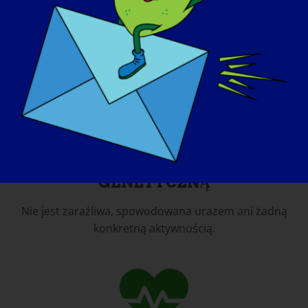
ZOBACZ WIĘCEJ FAKTÓW NA TEMAT
LGMD
LGMD JEST CHOROBĄ
GENETYCZNĄ
Nie jest zaraźliwa, spowodowana urazem ani żadną
konkretną aktywnością.