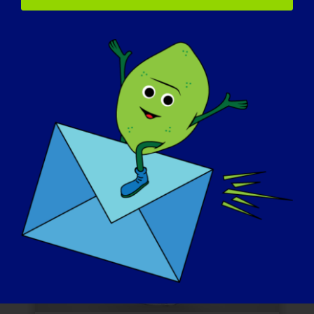
Podejmij inicjatywę, wysyłając informację
prasową o Dniu Świadomości LGMD do
lokalnych mediów przed wydarzeniem.
Twój głos może pomóc przyciągnąć
uwagę i wsparcie ze strony szerszej
społeczności.
PRZYKŁADOWA INFORMACJA PRASOWA