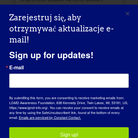
świadomości poprzez umieszczenie logo
wydarzenia.
Zarejestruj się, aby
otrzymywać aktualizacje e-
PLIKI LOGO
mail!
STYLEGUIDE
Sign up for updates!
E-mail
By submitting this form, you are consenting to receive marketing emails from:
LGMD Awareness Foundation, 638 Kennedy Drive, Twin Lakes, WI, 53181, US,
https://www.lgmd-info.org/. You can revoke your consent to receive emails at
any time by using the SafeUnsubscribe® link, found at the bottom of every
email.
Emails are serviced by Constant Contact.
Informacja prasowa
Sign up!