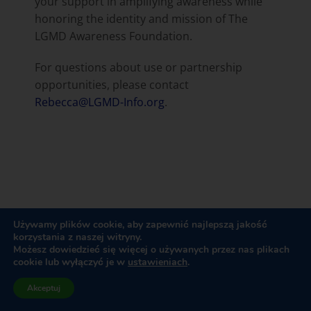
your support in amplifying awareness while
honoring the identity and mission of The
LGMD Awareness Foundation.
For questions about use or partnership
opportunities, please contact
Rebecca@LGMD-Info.org
.
THANK YOU TO OUR 2026
Używamy plików cookie, aby zapewnić najlepszą jakość
korzystania z naszej witryny.
LGMD AWARENESS DAY
Możesz dowiedzieć się więcej o używanych przez nas plikach
cookie lub wyłączyć je w
ustawieniach
.
SPONSORS
Akceptuj