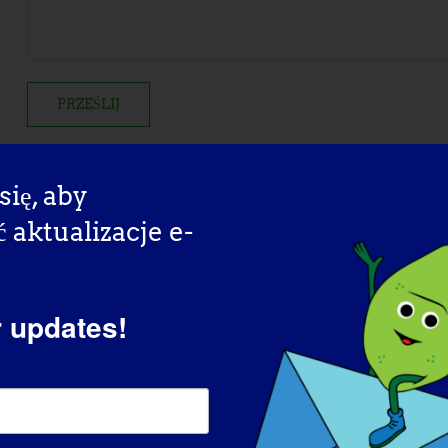
się, aby
aktualizacje e-
r updates!
artnerzy w zakresie rzec