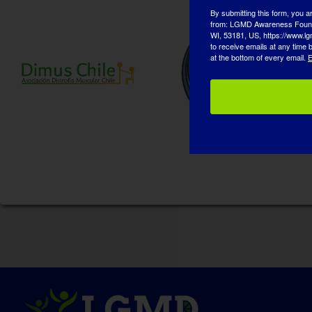
By submitting this form, you a
from: LGMD Awareness Founda
WI, 53181, US, https://www.lg
to receive emails at any time
at the bottom of every email.
E