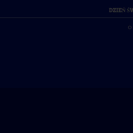
DZIEŃ 
O