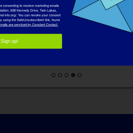
re consenting to receive marketing emails
tion, 638 Kennedy Drive, Twin Lakes,
md-info.org/. You can revoke your consent
 by using the SafeUnsubscribe® link, found
mails are serviced by Constant Contact.
Sign up!