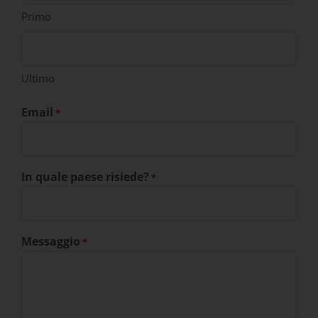
Primo
Ultimo
Email
*
In quale paese risiede?
*
Messaggio
*