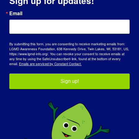
Sign up for updates!
MODULI PER L'INTERVISTA
Email
SPOTLIGHT
By submitting this form, you are consenting to receive marketing emails from:
LGMD Awareness Foundation, 638 Kennedy Drive, Twin Lakes, WI, 53181, US,
https://www.lgmd-info.org/. You can revoke your consent to receive emails at
any time by using the SafeUnsubscribe® link, found at the bottom of every
email.
Emails are serviced by Constant Contact.
I nostri partner per
Sign up!
l'advocacy