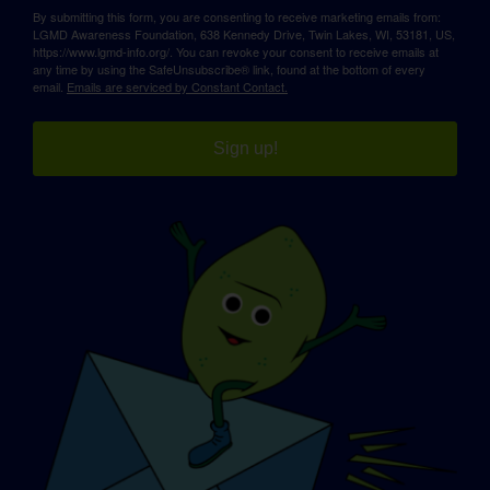
By submitting this form, you are consenting to receive marketing emails from:
LGMD Awareness Foundation, 638 Kennedy Drive, Twin Lakes, WI, 53181, US,
https://www.lgmd-info.org/. You can revoke your consent to receive emails at
any time by using the SafeUnsubscribe® link, found at the bottom of every
email.
Emails are serviced by Constant Contact.
Sign up!