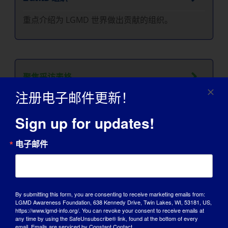
重点介绍为 LGMD 世界做出贡献的组织。
聚焦采访表格
注册电子邮件更新！
Sign up for updates!
电子邮件
我们的宣传合作伙伴
By submitting this form, you are consenting to receive marketing emails from:
LGMD Awareness Foundation, 638 Kennedy Drive, Twin Lakes, WI, 53181, US,
https://www.lgmd-info.org/. You can revoke your consent to receive emails at
any time by using the SafeUnsubscribe® link, found at the bottom of every
email.
Emails are serviced by Constant Contact.