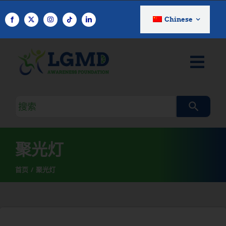
跳
至
Chinese
内
容
搜
索
查
询
聚光灯
首页
聚光灯