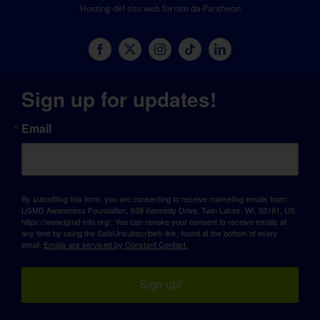
Hosting del sito web fornito da Pantheon
Sign up for updates!
Email
By submitting this form, you are consenting to receive marketing emails from:
LGMD Awareness Foundation, 638 Kennedy Drive, Twin Lakes, WI, 53181, US,
https://www.lgmd-info.org/. You can revoke your consent to receive emails at
any time by using the SafeUnsubscribe® link, found at the bottom of every
email.
Emails are serviced by Constant Contact.
Sign up!