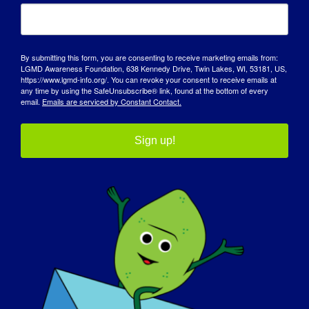
By submitting this form, you are consenting to receive marketing emails from:
LGMD Awareness Foundation, 638 Kennedy Drive, Twin Lakes, WI, 53181, US,
https://www.lgmd-info.org/. You can revoke your consent to receive emails at
any time by using the SafeUnsubscribe® link, found at the bottom of every
I nostri partner per
email.
Emails are serviced by Constant Contact.
l'advocacy
Sign up!