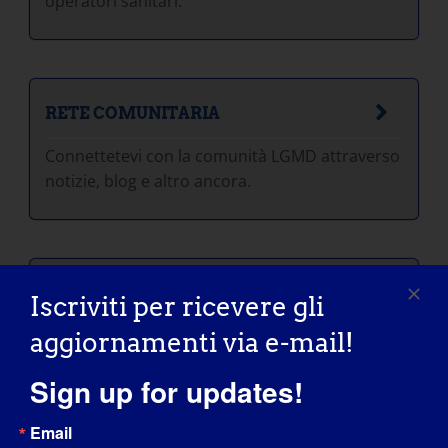
operatori sanitari.
RETE COMUNITARIA
Connettetevi con la comunità LGMD attraverso
notizie, blog e altro ancora.
TEST LGMD
Iscriviti per ricevere gli
Pensate di essere affetti da una forma di
aggiornamenti via e-mail!
distrofia muscolare degli arti (LGMD)?
Sign up for updates!
Email