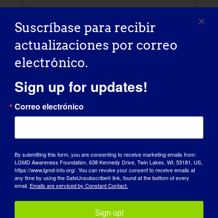
Logotipo y guía de
Suscríbase para recibir
estilo
actualizaciones por correo
Apoye la promoción y sensibilización de la
electrónico.
LGMD incluyendo el logotipo del evento.
Sign up for updates!
ARCHIVOS DE LOGOTIPOS
Correo electrónico
GUÍA DE ESTILO
By submitting this form, you are consenting to receive marketing emails from:
LGMD Awareness Foundation, 638 Kennedy Drive, Twin Lakes, WI, 53181, US,
https://www.lgmd-info.org/. You can revoke your consent to receive emails at
any time by using the SafeUnsubscribe® link, found at the bottom of every
email.
Emails are serviced by Constant Contact.
Sign up!