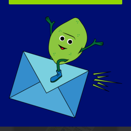
Comunicado de prensa
Tome la iniciativa y envíe un comunicado
de prensa sobre el Día de concienciación
de la LGMD a los medios de comunicación
locales antes del evento. Su voz puede
ayudar a captar la atención y el apoyo de
la comunidad en general.
EJEMPLO DE COMUNICADO DE PRENSA