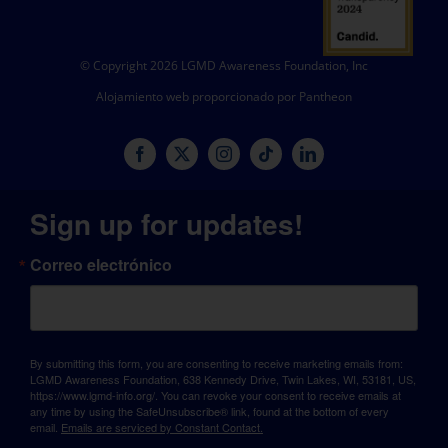
© Copyright 2026 LGMD Awareness Foundation, Inc
Alojamiento web proporcionado por Pantheon
Sign up for updates!
Correo electrónico
By submitting this form, you are consenting to receive marketing emails from:
LGMD Awareness Foundation, 638 Kennedy Drive, Twin Lakes, WI, 53181, US,
https://www.lgmd-info.org/. You can revoke your consent to receive emails at
any time by using the SafeUnsubscribe® link, found at the bottom of every
email.
Emails are serviced by Constant Contact.