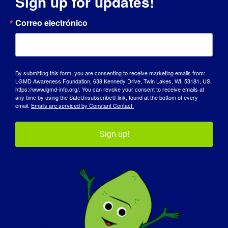
Sign up for updates!
MODELO DE COMUNICADO DE PRENSA
Correo electrónico
EJEMPLO DE CARTA AL DIRECTOR
By submitting this form, you are consenting to receive marketing emails from:
FOLLETOS DE SENSIBILIZACIÓN SOBRE
LGMD Awareness Foundation, 638 Kennedy Drive, Twin Lakes, WI, 53181, US,
LA LGMD
https://www.lgmd-info.org/. You can revoke your consent to receive emails at
any time by using the SafeUnsubscribe® link, found at the bottom of every
email.
Emails are serviced by Constant Contact.
FOLLETO DE SENSIBILIZACIÓN SOBRE
LA LGMD
Sign up!
Recursos para el Pregón
MODELO DE PROCLAMACIÓN ESTATAL