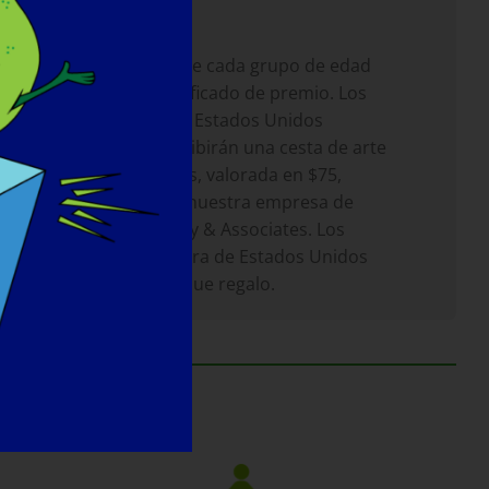
Premios:
Los campeones de cada grupo de edad
recibirán un certificado de premio. Los
ganadores de los Estados Unidos
continentales recibirán una cesta de arte
repleta de regalos, valorada en $75,
patrocinada por nuestra empresa de
marketing, Dooley & Associates. Los
ganadores de fuera de Estados Unidos
recibirán un cheque regalo.