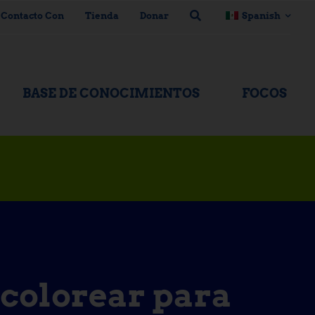
 Contacto Con
Tienda
Donar
Spanish
BASE DE CONOCIMIENTOS
FOCOS
 colorear para