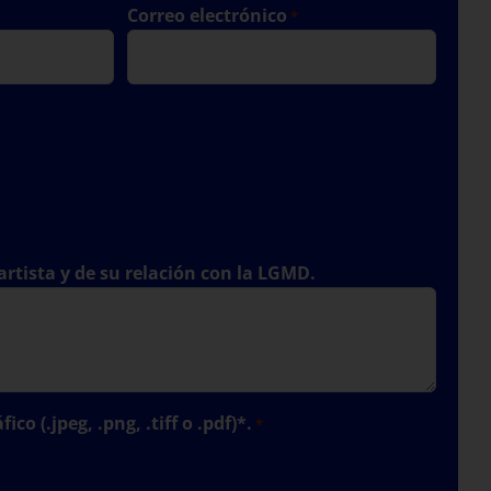
Correo electrónico
*
rtista y de su relación con la LGMD.
co (.jpeg, .png, .tiff o .pdf)*.
*