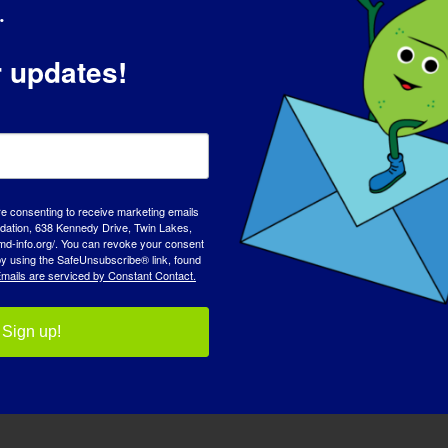
.
Criterios:
Buscamos creatividad que salte de la página.
r updates!
Muéstranos tu visión única y deslumbra a
nuestros jueces.
re consenting to receive marketing emails
tion, 638 Kennedy Drive, Twin Lakes,
md-info.org/. You can revoke your consent
 by using the SafeUnsubscribe® link, found
mails are serviced by Constant Contact.
Sign up!