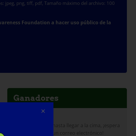
s: jpeg, png, tiff, pdf, Tamaño máximo del archivo: 100
areness Foundation a hacer uso público de la
Ganadores
Notificación:
Si has coloreado hasta llegar a la cima, ¡espera
que te enviemos un correo electrónico!