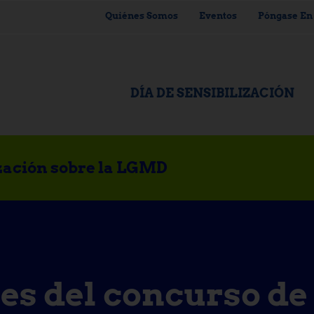
Quiénes Somos
Eventos
Póngase En
DÍA DE SENSIBILIZACIÓN
ización sobre la LGMD
es del concurso de