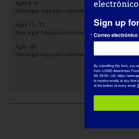
electrónico
Ages 6-10
Descargar hoja para colorear
Sign up fo
Ages 11 – 17
Descargar hoja para colorear
Correo electrónico
Ages 18+
Descargar hoja para colorear
By submitting this form, you a
from: LGMD Awareness Founda
WI, 53181, US, https://www.lg
to receive emails at any time
at the bottom of every email.
E