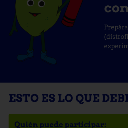
con
Prepára
(distro
experim
ESTO ES LO QUE DEB
Quién puede participar: