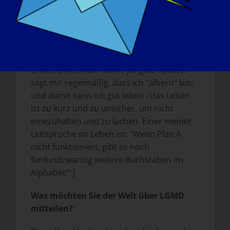
hilfreich noch gesund ist. LGMD hat mir
auch die Gabe gegeben, all die kleinen
Dinge im Leben zu schätzen. Am
wichtigsten ist, dass LGMD mir die
Fähigkeit gegeben hat, mich selbst nicht so
ernst zu nehmen. Meine jüngste Tochter
sagt mir regelmäßig, dass ich "albern" bin,
und damit kann ich gut leben - das Leben
ist zu kurz und zu unsicher, um nicht
innezuhalten und zu lachen. Einer meiner
Leitsprüche im Leben ist: "Wenn Plan A
nicht funktioniert, gibt es noch
fünfundzwanzig weitere Buchstaben im
Alphabet!" J
Was möchten Sie der Welt über LGMD
mitteilen?
: