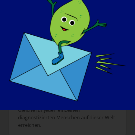
erfährt - die Symptome, die
Herausforderungen, die Behandlung, die
Rehabilitation, die neueste
wissenschaftliche Forschung und die
Organisation, die daran arbeitet, das
Bewusstsein zu schärfen und den von
dieser fortschreitenden neuromuskulären
Krankheit betroffenen Personen und
Familien Erleichterung zu verschaffen.
Wenn Ihre LGMD morgen "geheilt"
werden könnte, was würden Sie als
Erstes tun wollen?
?
Wenn ich geheilt werde, möchte ich das
Gleiche für jeden einzelnen
diagnostizierten Menschen auf dieser Welt
erreichen.