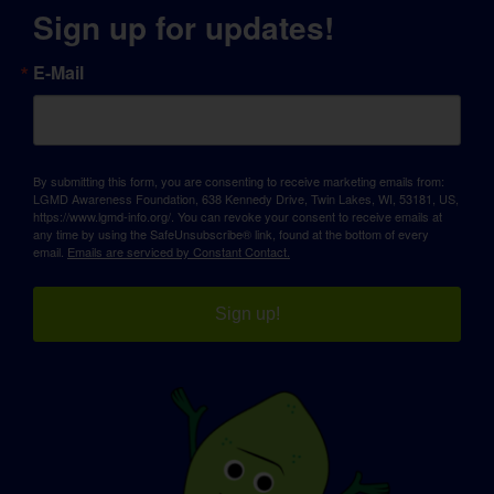
Sign up for updates!
E-Mail
By submitting this form, you are consenting to receive marketing emails from:
LGMD Awareness Foundation, 638 Kennedy Drive, Twin Lakes, WI, 53181, US,
https://www.lgmd-info.org/. You can revoke your consent to receive emails at
any time by using the SafeUnsubscribe® link, found at the bottom of every
email.
Emails are serviced by Constant Contact.
Sign up!