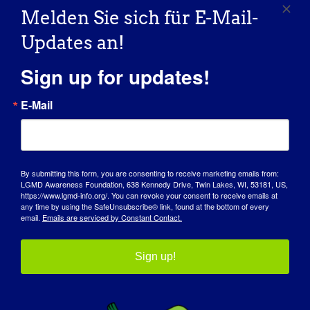
of Muscular Dystrophy.
www.iamd.in
Und
Melden Sie sich für E-Mail-
jetzt die Einrichtung eines
Updates an!
Rehabilitationszentrums für alle Formen
von Muskeldystrophie.
Sign up for updates!
Wie hat LGMD Sie zu der Person
E-Mail
gemacht, die Sie heute sind?
Was ich heute bin, verdanke ich der LGMD.
Ich habe 27 Jahre lang eine erfolgreiche
By submitting this form, you are consenting to receive marketing emails from:
Boutique für Damenmode geführt und
LGMD Awareness Foundation, 638 Kennedy Drive, Twin Lakes, WI, 53181, US,
nebenbei die Organisation für
https://www.lgmd-info.org/. You can revoke your consent to receive emails at
any time by using the SafeUnsubscribe® link, found at the bottom of every
Muskeldystrophie gegründet.
email.
Emails are serviced by Constant Contact.
Was möchten Sie der Welt über LGMD
Sign up!
mitteilen?
?
Ich möchte, dass die Welt alles über LGMD