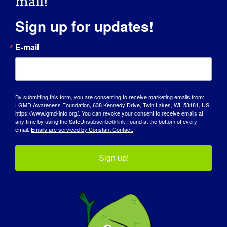
mail!
form dystrofii mięśniowej.
Sign up for updates!
Jak LGMD wpłynęło na to, że stałeś się
osobą, którą jesteś dzisiaj?
E-mail
To, kim jestem dzisiaj, zawdzięczam właśnie
LGMD. Przez 27 lat prowadziłam odnoszący
sukcesy butik z odzieżą damską,
By submitting this form, you are consenting to receive marketing emails from:
jednocześnie zakładając organizację
LGMD Awareness Foundation, 638 Kennedy Drive, Twin Lakes, WI, 53181, US,
https://www.lgmd-info.org/. You can revoke your consent to receive emails at
zajmującą się dystrofią mięśniową.
any time by using the SafeUnsubscribe® link, found at the bottom of every
email.
Emails are serviced by Constant Contact.
Co chciałbyś, aby świat dowiedział się o
LGMD?
?
Sign up!
Chcę, aby świat dowiedział się wszystkiego
o LGMD - objawach, wyzwaniach, leczeniu,
rehabilitacji, najnowszych badaniach
naukowych i organizacji działającej na rzecz