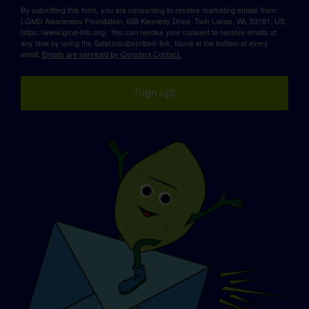
By submitting this form, you are consenting to receive marketing emails from:
LGMD Awareness Foundation, 638 Kennedy Drive, Twin Lakes, WI, 53181, US,
https://www.lgmd-info.org/. You can revoke your consent to receive emails at
any time by using the SafeUnsubscribe® link, found at the bottom of every
email.
Emails are serviced by Constant Contact.
Sign up!