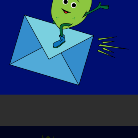
podnoszenia świadomości, a także
zapewnienia ulgi osobom i rodzinom
dotkniętym tą postępującą chorobą
nerwowo-mięśniową.
Gdyby jutro można było "wyleczyć"
chorobę LGMD, co byłoby pierwszą
rzeczą, którą chciałbyś zrobić?
?
Jeśli zostanę wyleczony, chcę zapewnić to
samo każdej osobie zdiagnozowanej na
tym świecie.