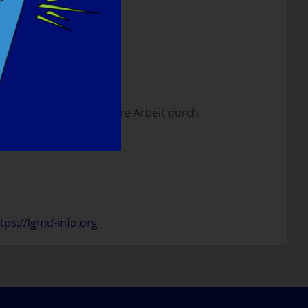
e haben Patienten unsere Arbeit durch
tps://lgmd-info.org