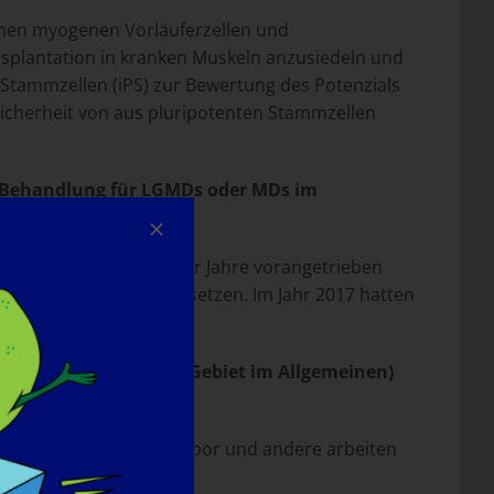
enen myogenen Vorläuferzellen und
ansplantation in kranken Muskeln anzusiedeln und
 Stammzellen (iPS) zur Bewertung des Potenzials
Sicherheit von aus pluripotenten Stammzellen
ner Behandlung für LGMDs oder MDs im
e Forschung im Laufe der Jahre vorangetrieben
MD und andere MDs umzusetzen. Im Jahr 2017 hatten
rojekte und über das Gebiet im Allgemeinen)
MD-Tests, aber unser Labor und andere arbeiten