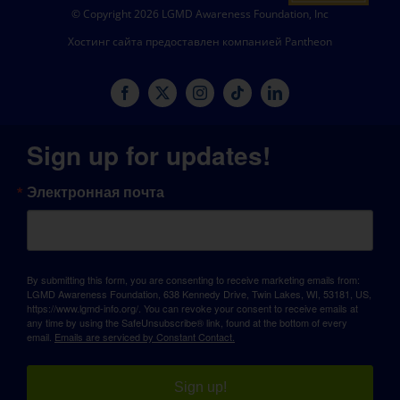
© Copyright 2026 LGMD Awareness Foundation, Inc
Хостинг сайта предоставлен компанией Pantheon
Sign up for updates!
Электронная почта
By submitting this form, you are consenting to receive marketing emails from:
LGMD Awareness Foundation, 638 Kennedy Drive, Twin Lakes, WI, 53181, US,
https://www.lgmd-info.org/. You can revoke your consent to receive emails at
any time by using the SafeUnsubscribe® link, found at the bottom of every
email.
Emails are serviced by Constant Contact.
Sign up!