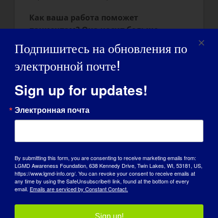
Как ваша работа поможет
пациентам? Она носит больше
научный характер или может стать
Подпишитесь на обновления по
методом лечения LGMD или MD в
электронной почте!
целом?
Sign up for updates!
Когда мы начали эти исследования в
2004 году, они носили чисто
Электронная почта
фундаментальный характер, но с годами
мы продвинулись в исследованиях, и
теперь мы чувствуем, что мы гораздо
ближе к тому, чтобы воплотить этот
By submitting this form, you are consenting to receive marketing emails from:
подход в потенциальное лечение LGMD
LGMD Awareness Foundation, 638 Kennedy Drive, Twin Lakes, WI, 53181, US,
и других MD. В 2017 году мы провели
https://www.lgmd-info.org/. You can revoke your consent to receive emails at
any time by using the SafeUnsubscribe® link, found at the bottom of every
предварительную встречу с FDA, чтобы
email.
Emails are serviced by Constant Contact.
согласовать наши краткосрочные и
долгосрочные цели.
Sign up!