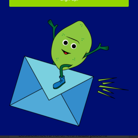
Что бы вы хотели, чтобы пациенты и
другие люди, интересующиеся ЛГМД,
знали об исследованиях (ваших
собственных проектах и об этой
области в целом)?
На пути к созданию нового
терапевтического средства для
тестирования MD существует множество
препятствий и неизвестных факторов, но
наша лаборатория и другие специалисты
бесстрашно работают над достижением
этой цели.
Что вдохновляет вас продолжать
работать в этой области?
Возможность того, что наша работа