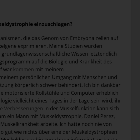
keldystrophie einzuschlagen?
chanismen, die das Genom von Embryonalzellen auf
elgene exprimieren. Meine Studien wurden
 grundlagenwissenschaftliche Wissen letztendlich
gsprogramm auf die Biologie und Krankheit des
if war
kommen
mit meinem
aus meinem persönlichen Umgang mit Menschen und
etzung körperlich schwer behindert. Ich bin dankbar
wie motorisierte Rollstühle und Computer erheblich
ie vielleicht eines Tages in der Lage sein wird, ihr
ine Verbesserungen
in der Muskelfunktion kann sich
kam ein Mann mit Muskeldystrophie, Daniel Perez,
 Muskelkrankheit arbeite. Ich hatte noch nie von
so gut wie nichts über eine der Muskeldystrophien
 Muskeldystrophie-Forschung informiert, er baute