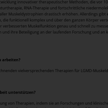
ntwicklung innovativer therapeutischer Methoden, die vor 
turtherapie, RNA-Therapie und fortschrittliche niedermole
ller Muskeldystrophien drastisch erhöhen. Allerdings gibt 
 die funktionell komplex und über den ganzen Körper vertei
iner verbesserten Muskelfunktion genau und schnell zu mess
und ihre Beteiligung an der laufenden Forschung und an kli
u arbeiten?
eichnenden vielversprechenden Therapien für LGMD-Muskeldy
beit unterstützen?
klung von Therapien, indem sie an Forschungen und klinisch