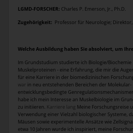
LGMD-FORSCHER:
Charles P. Emerson, Jr., Ph.D.
Zugehörigkeit:
Professor für Neurologie; Direkt
Welche Ausbildung haben Sie absolviert, um Ihre 
Im Grundstudium studierte ich Biologie/Biochemie
Muskelproteinen - eine Erfahrung, die mir die Auge
für eine Karriere in der biomedizinischen Forschu
war
in neu entstehenden Bereichen der Molekular- 
entwicklungsbedingte Genregulationsmechanismen,
habe ich mein Interesse an Muskelbiologie im Gru
zu initiieren.
Karriere lang
Meine Forschungsreise u
Verwendung einer Vielzahl biologischer Systeme, 
Mäusen sowie experimentelle Ansätze wie Zellsign
etwa 10 Jahren wurde ich inspiriert, meine Forsch