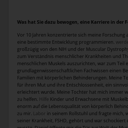
Was hat Sie dazu bewogen, eine Karriere in der
Vor 10 Jahren konzentrierte sich meine Forschung
eine bestimmte Entwicklung programmieren.
werd
großzügig von den NIH und der Muscular Dystrophy 
zum Verständnis menschlicher Krankheiten und Th
menschlichen Muskels auszurichten, war zum Teil ein
grundlagenwissenschaftlichen Fachwissen einen Be
Familien mit körperlichen Behinderungen. Meine Toc
für ihren Mut und ihre Entschlossenheit, ein sinnv
erleichtert wurde. Meine Tochter hat mich immer wie
zu helfen.
Hilfe
Kinder und Erwachsene mit Muskel
enorm auf die Lebensqualität von körperlich Behin
zu mir.
Labor
in seinem Rollstuhl und fragte mich, w
seiner Krankheit, FSHD, gehört und war schockiert 
wusste. Daniel öffnete mir die Tür zur Welt der M