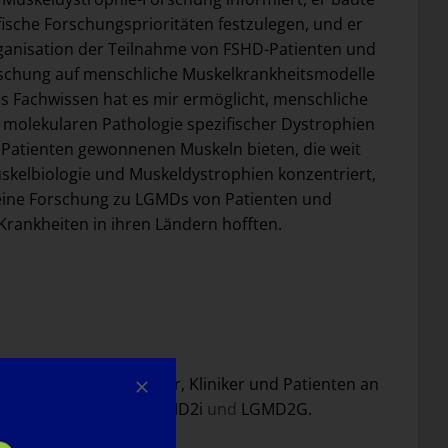
ische Forschungsprioritäten festzulegen, und er
Organisation der Teilnahme von FSHD-Patienten und
orschung auf menschliche Muskelkrankheitsmodelle
s Fachwissen hat es mir ermöglicht, menschliche
 molekularen Pathologie spezifischer Dystrophien
 Patienten gewonnenen Muskeln bieten, die weit
uskelbiologie und Muskeldystrophien konzentriert,
meine Forschung zu LGMDs von Patienten und
 Krankheiten in ihren Ländern hofften.
 industrieller Partner, Kliniker und Patienten an
ehandlung von FSHD, LGMD2i
und
LGMD2G.