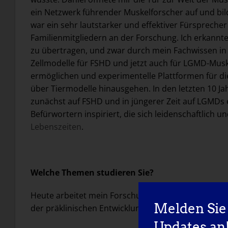
ein Netzwerk führender Muskelforscher auf und bil
war ein sehr lautstarker und effektiver Fürsprech
Familienmitgliedern an der Forschung. Ich erkannt
zu übertragen, und zwar durch mein Fachwissen in
Zellmodelle für FSHD und jetzt auch für LGMD-Musk
ermöglichen und experimentelle Plattformen für d
über Tiermodelle hinausgehen. In den letzten 10 J
zunächst auf FSHD und in jüngerer Zeit auf LGMDs
Befürwortern inspiriert, die sich leidenschaftlich 
Lebenszeiten
.
Welche Themen studieren Sie?
Heute arbeitet mein Forschungslabor zusammen mit 
Melden Sie 
der präklinischen Entwicklung und Validierung v
Updates an