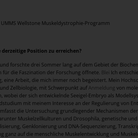
or, UMMS Wellstone Muskeldystrophie-Programm
derzeitige Position zu erreichen?
 und forschte drei Sommer lang auf dem Gebiet der Bioche
n für die Faszination der Forschung öffnete.
Blei
Ich entschi
ng, eine Arbeit, die mich immer noch begeistert. Mein Hoc
und Zellbiologie, mit Schwerpunkt auf
Anmeldung
von molek
 wobei der sich entwickelnde Seeigel-Embryo als Modells
ndstudium mit meinem Interesse an der Regulierung von En
mfasst die Untersuchung grundlegender Mechanismen der M
darunter Muskelzellkulturen und Drosophila, genetische un
alisierung, Genklonierung und DNA-Sequenzierung, Transkr
ung ganz auf die menschliche Muskelentwicklung und Muskel