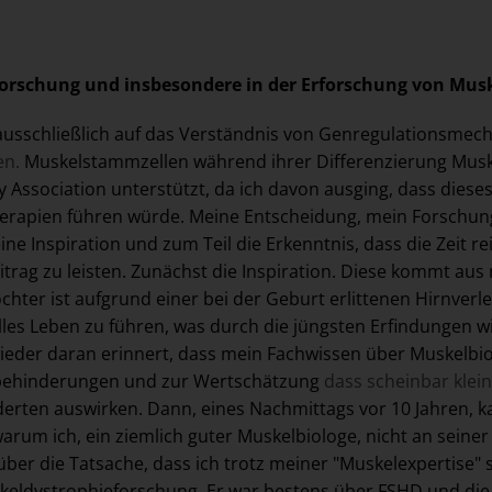
 Forschung und insbesondere in der Erforschung von Mus
 ausschließlich auf das Verständnis von Genregulationsme
en.
Muskelstammzellen während ihrer Differenzierung Musk
Association unterstützt, da ich davon ausging, dass dieses
erapien führen würde. Meine Entscheidung, mein Forschun
e Inspiration und zum Teil die Erkenntnis, dass die Zeit re
itrag zu leisten. Zunächst die Inspiration. Diese kommt 
hter ist aufgrund einer bei der Geburt erlittenen Hirnverl
olles Leben zu führen, was durch die jüngsten Erfindungen 
der daran erinnert, dass mein Fachwissen über Muskelbiolog
behinderungen und zur Wertschätzung
dass scheinbar kle
derten auswirken. Dann, eines Nachmittags vor 10 Jahren, 
arum ich, ein ziemlich guter Muskelbiologe, nicht an seiner
über die Tatsache, dass ich trotz meiner "Muskelexpertise" 
uskeldystrophieforschung. Er war bestens über FSHD und die