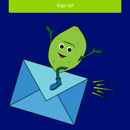
współpracujących partnerów akademickich
Sign up!
i przemysłowych, klinicystów i pacjentów,
zajmuje się przedklinicznym rozwojem i
walidacją leków, komórek macierzystych i
terapii korekcji genów w leczeniu FSHD,
LGMD2i
i
LGMD2G.
W jaki sposób Twoja praca pomoże
pacjentom? Czy ma ona bardziej
naukowy charakter, czy też może stać
się metodą leczenia LGMD lub ogólnie
lekarzy?
Moje badania nad rozwojem terapii
dystrofii mięśniowej były możliwe dzięki
temu, że pacjenci i członkowie ich rodzin