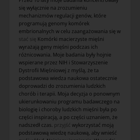
Przed 10 laty moje badania koncentrowały
się wyłącznie na zrozumieniu
mechanizmów regulacji genów, które
programują genomy komórek
embrionalnych w celu zaangażowania się w
stać się
Komórki macierzyste mięśni
wyrażają geny mięśni podczas ich
różnicowania. Moje badania były hojnie
wspierane przez NIH i Stowarzyszenie
Dystrofii Mięśniowej z myślą, że ta
podstawowa wiedza naukowa ostatecznie
doprowadzi do zrozumienia ludzkich
chorób i terapii. Moja decyzja o ponownym
ukierunkowaniu programu badawczego na
biologię i choroby ludzkich mięśni była po
części inspiracją, a po części uznaniem, że
nadszedł czas.
przyjść
wykorzystać moją
podstawową wiedzę naukową, aby wnieść