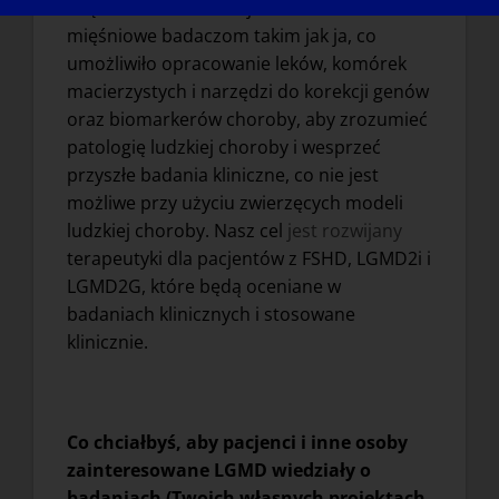
chętnie oddawali swoje komórki i tkanki
mięśniowe badaczom takim jak ja, co
umożliwiło opracowanie leków, komórek
macierzystych i narzędzi do korekcji genów
oraz biomarkerów choroby, aby zrozumieć
patologię ludzkiej choroby i wesprzeć
przyszłe badania kliniczne, co nie jest
możliwe przy użyciu zwierzęcych modeli
ludzkiej choroby. Nasz cel
jest rozwijany
terapeutyki dla pacjentów z FSHD, LGMD2i i
LGMD2G, które będą oceniane w
badaniach klinicznych i stosowane
klinicznie.
Co chciałbyś, aby pacjenci i inne osoby
zainteresowane LGMD wiedziały o
badaniach (Twoich własnych projektach