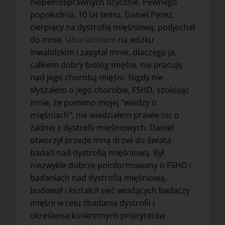
niepełnosprawnych fizycznie. Pewnego
popołudnia, 10 lat temu, Daniel Perez,
cierpiący na dystrofię mięśniową, podjechał
do mnie.
laboratorium
na wózku
inwalidzkim i zapytał mnie, dlaczego ja,
całkiem dobry biolog mięśni, nie pracuję
nad jego chorobą mięśni. Nigdy nie
słyszałem o jego chorobie, FSHD, szokując
mnie, że pomimo mojej "wiedzy o
mięśniach", nie wiedziałem prawie nic o
żadnej z dystrofii mięśniowych. Daniel
otworzył przede mną drzwi do świata
badań nad dystrofią mięśniową. Był
niezwykle dobrze poinformowany o FSHD i
badaniach nad dystrofią mięśniową,
budował i kształcił sieć wiodących badaczy
mięśni w celu zbadania dystrofii i
określenia konkretnych priorytetów