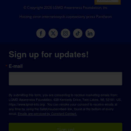
© Copyright 2026 LGMD Awareness Foundation, Inc
Hosting stron internetowych zapewniany przez Pantheon
Sign up for updates!
E-mail
By submitting this form, you are consenting to receive marketing emails from:
LGMD Awareness Foundation, 638 Kennedy Drive, Twin Lakes, WI, 53181, US,
https://www.lgmd-info.org/. You can revoke your consent to receive emails at
any time by using the SafeUnsubscribe® link, found at the bottom of every
email.
Emails are serviced by Constant Contact.
Sign up!