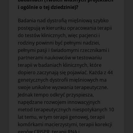
i ogólnie o tej dziedzinie)?
Badania nad dystrofią mięśniową szybko
postępują w kierunku opracowania terapii
do testów klinicznych, więc pacjenci i
rodziny powinni być pełnymi nadziei,
pełnymi pasji i świadomymi rzecznikami i
partnerami naukowców w testowaniu
terapii w badaniach klinicznych, które
dopiero zaczynają się pojawiać. Każda z 44
genetycznych dystrofii mięśniowych ma
swoje unikalne wyzwania terapeutyczne.
Jednak tempo odkryć przyspiesza,
napędzane rozwojem innowacyjnych
metod terapeutycznych niespotykanych 10
lat temu, w tym terapii genowej, terapii
komórkami macierzystymi, terapii korekcji
genów CRISPR, terapii RNA i