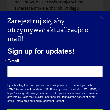
pacjentów, daleko wykraczających poza
zwierzęce modele chorób. W ciągu
ostatnich 10 lat moje badania były
Zarejestruj się, aby
całkowicie skoncentrowane na biologii
ludzkich mięśni i dystrofiach mięśniowych,
otrzymywać aktualizacje e-
początkowo FSHD, a ostatnio na LGMD, w
mail!
tym LGMD2i i 2G. Podobnie jak w
przypadku FSHD, moje badania nad LGMD
Sign up for updates!
również zostały zainspirowane przez
pacjentów i rzeczników z pasją i
E-mail
świadomością oraz nadzieją na terapie dla
ich chorób.
czasy życia
.
By submitting this form, you are consenting to receive marketing emails from:
LGMD Awareness Foundation, 638 Kennedy Drive, Twin Lakes, WI, 53181, US,
Jakie tematy studiujesz?
https://www.lgmd-info.org/. You can revoke your consent to receive emails at
any time by using the SafeUnsubscribe® link, found at the bottom of every
email.
Emails are serviced by Constant Contact.
Obecnie moje laboratorium badawcze,
wraz z kadrą utalentowanych i