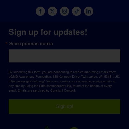
Sign up for updates!
Электронная почта
By submitting this form, you are consenting to receive marketing emails from:
LGMD Awareness Foundation, 638 Kennedy Drive, Twin Lakes, WI, 53181, US,
https://www.lgmd-info.org/. You can revoke your consent to receive emails at
any time by using the SafeUnsubscribe® link, found at the bottom of every
email.
Emails are serviced by Constant Contact.
Sign up!