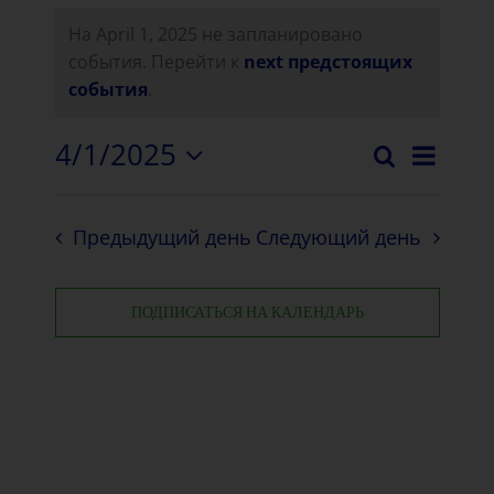
На April 1, 2025 не запланировано
события. Перейти к
next предстоящих
события
.
4/1/2025
Нави
Поиск
Событи
День
Выберите
Собы
дату.
Поиск
View
Предыдущий день
Следующий день
и
просмо
ПОДПИСАТЬСЯ НА КАЛЕНДАРЬ
Навига