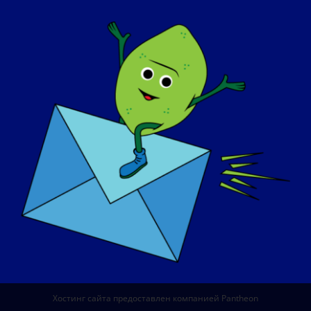
О НАС
СОБЫТИЯ
СВЯЗАТЬСЯ С
МАГАЗИН
ПОЖЕРТВОВАТЬ
© Copyright 2026 LGMD Awareness Foundation, Inc
Хостинг сайта предоставлен компанией Pantheon