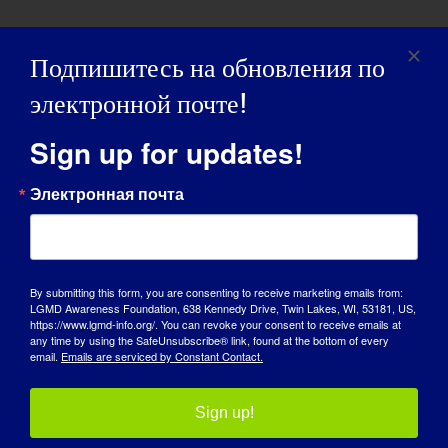
Подпишитесь на обновления по
электронной почте!
Sign up for updates!
Электронная почта
By submitting this form, you are consenting to receive marketing emails from:
LGMD Awareness Foundation, 638 Kennedy Drive, Twin Lakes, WI, 53181, US,
https://www.lgmd-info.org/. You can revoke your consent to receive emails at
ДЕНЬ ОСВЕДОМЛЕННОСТИ
any time by using the SafeUnsubscribe® link, found at the bottom of every
email.
Emails are serviced by Constant Contact.
БАЗА ЗНАНИЙ
Sign up!
ПРОЖЕКТОРЫ