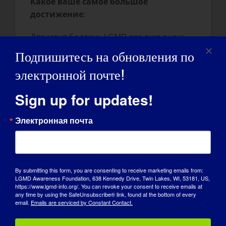
Какое ваше самое большое
достижение
:
Для меня болезнь LGMD все еще очень
нова, ведь диагноз мне поставили всего
Подпишитесь на обновления по
3 месяца назад, и я все еще пытаюсь
электронной почте!
приспособиться и понять, как жизнь с
LGMD отразится на моем будущем. Мое
Sign up for updates!
самое большое достижение - просто
научиться сохранять позитивный
Электронная почта
настрой и включить мышечную
дистрофию в свою жизнь.
Как LGMD повлиял на то, что вы стали
By submitting this form, you are consenting to receive marketing emails from:
тем человеком, которым являетесь
LGMD Awareness Foundation, 638 Kennedy Drive, Twin Lakes, WI, 53181, US,
сегодня:
https://www.lgmd-info.org/. You can revoke your consent to receive emails at
any time by using the SafeUnsubscribe® link, found at the bottom of every
email.
Emails are serviced by Constant Contact.
Я считаю, что научилась ничего не
принимать как должное и ценить то, что