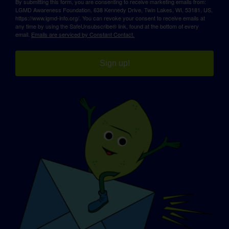
By submitting this form, you are consenting to receive marketing emails from:
LGMD Awareness Foundation, 638 Kennedy Drive, Twin Lakes, WI, 53181, US,
https://www.lgmd-info.org/. You can revoke your consent to receive emails at
any time by using the SafeUnsubscribe® link, found at the bottom of every
email.
Emails are serviced by Constant Contact.
Sign up!