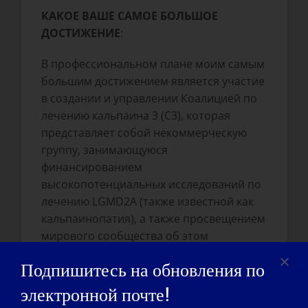
КАКОЕ ВАШЕ САМОЕ БОЛЬШОЕ
ДОСТИЖЕНИЕ
:
В профессиональном плане моим самым
большим достижением является участие
в создании и управлении Коалицией по
лечению кальпаина 3 (C3), которая
представляет собой некоммерческую
группу, занимающуюся
финансированием
высокопотенциальных исследований по
лечению LGMD2A (также известной как
кальпаинопатия), а также просвещением
мирового сообщества об этом
заболевании.
Подпишитесь на обновления по
Лично мое последнее достижение -
электронной почте!
решение мини-кроссворда New York