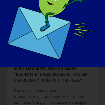
счастлив и продуктивен, это, безусловно,
создает свои проблемы, и это может
стать утомительным физически и
эмоционально.
ЧТО ВЫ ХОТИТЕ, ЧТОБЫ МИР УЗНАЛ О
ЛГМД
:
Нам нужно больше средств на
исследования и больше ученых, занятых
поиском лечения или препаратов.
ЕСЛИ БЫ ЗАВТРА МОЖНО БЫЛО
"ВЫЛЕЧИТЬ" ВАШУ БОЛЕЗНЬ, ЧТО БЫ
ВЫ СДЕЛАЛИ В ПЕРВУЮ ОЧЕРЕДЬ?
:
Поехать на велосипеде
(предпочтительно розовом Schwinn с
корзинкой на руле и термосом с кофе) на