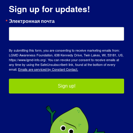
Times за 15 секунд,
Sign up for updates!
КАК БОЛЕЗНЬ ЛГМ ПОВЛИЯЛА НА ТО,
ЧТО ВЫ СТАЛИ ТЕМ ЧЕЛОВЕКОМ,
Электронная почта
КОТОРЫМ ЯВЛЯЕТЕСЬ СЕГОДНЯ:
С другой стороны, это сделало меня
более сочувствующей и дало
By submitting this form, you are consenting to receive marketing emails from:
возможность показать своим детям, что
LGMD Awareness Foundation, 638 Kennedy Drive, Twin Lakes, WI, 53181, US,
https://www.lgmd-info.org/. You can revoke your consent to receive emails at
важно предпринимать действия, когда
any time by using the SafeUnsubscribe® link, found at the bottom of every
вы расстроены положением вещей. Не
email.
Emails are serviced by Constant Contact.
жалуйтесь, а будьте инициатором
перемен.
Sign up!
С другой стороны, из-за ухудшения
подвижности мне пришлось
корректировать свою повседневную
жизнь, и хотя я, конечно, использую
свою жизнь по максимуму и в целом