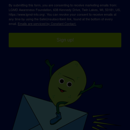
By submitting this form, you are consenting to receive marketing emails from:
LGMD Awareness Foundation, 638 Kennedy Drive, Twin Lakes, WI, 53181, US,
https://www.lgmd-info.org/. You can revoke your consent to receive emails at
any time by using the SafeUnsubscribe® link, found at the bottom of every
email.
Emails are serviced by Constant Contact.
Sign up!