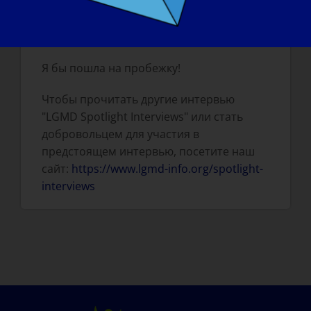
Если бы ваш LGMD можно было
"вылечить" завтра, что бы вы хотели
сделать в первую очередь
:
Я бы пошла на пробежку!
Чтобы прочитать другие интервью
"LGMD Spotlight Interviews" или стать
добровольцем для участия в
предстоящем интервью, посетите наш
сайт:
https://www.lgmd-info.org/spotlight-
interviews