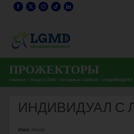
Перейти
к
содержанию
ПРОЖЕКТОРЫ
Главная
Лица С LGMD - Интервью
LGMD2A
ИНДИВИДУАЛ С
ИНДИВИДУАЛ С Л
Имя
: Хизер