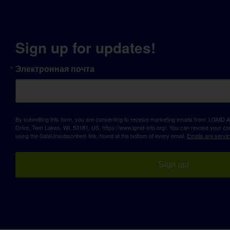
Sign up for updates!
Электронная почта
By submitting this form, you are consenting to receive marketing emails from: LGM
Drive, Twin Lakes, WI, 53181, US, https://www.lgmd-info.org/. You can revoke your con
using the SafeUnsubscribe® link, found at the bottom of every email.
Emails are servi
Sign up!