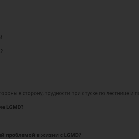
й
з
?
роны в сторону, трудности при спуске по лестнице и п
щие LGMD?
ей проблемой в жизни с LGMD
?