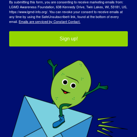
By submitting this form, you are consenting to receive marketing emails from:
становится невозможной для всех.
LGMD Awareness Foundation, 638 Kennedy Drive, Twin Lakes, WI, 53181, US,
Серьезная болезнь или инвалидность
https://www.lgmd-info.org/. You can revoke your consent to receive emails at
any time by using the SafeUnsubscribe® link, found at the bottom of every
поразит всех нас. Наше культурное
email.
Emails are serviced by Constant Contact.
почитание красоты, молодости и
способностей не учитывает эту
Sign up!
реальность. Потеря "нормальности"
после постановки диагноза LGMD
принесла мне много личной боли и
унижения, что побудило меня изучать
жизнестойкость и посттравматический
рост, которые я теперь использую для
консультирования других. Боль
побуждает нас преодолеть такие
сложные эмоции, как грусть и печаль, и
подключиться к таким сильным
чувствам, как сострадание и доброта. По
словам доктора Марка Савицкаса,
обучение "активному освоению того, от